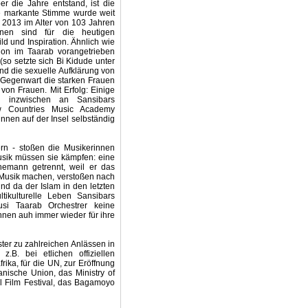
r die Jahre entstand, ist die
re markante Stimme wurde weit
 2013 im Alter von 103 Jahren
nen sind für die heutigen
d und Inspiration. Ähnlich wie
ion im Taarab vorangetrieben
so setzte sich Bi Kidude unter
nd die sexuelle Aufklärung von
r Gegenwart die starken Frauen
on Frauen. Mit Erfolg: Einige
n inzwischen an Sansibars
ow Countries Music Academy
nnen auf der Insel selbständig
n - stoßen die Musikerinnen
usik müssen sie kämpfen: eine
hemann getrennt, weil er das
ch Musik machen, verstoßen nach
nd da der Islam in den letzten
ikulturelle Leben Sansibars
si Taarab Orchestrer keine
innen auh immer wieder für ihre
ter zu zahlreichen Anlässen in
z.B. bei etlichen offiziellen
ika, für die UN, zur Eröffnung
nische Union, das Ministry of
al Film Festival, das Bagamoyo