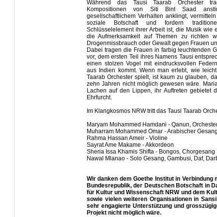
Während das Tausi Taarab Orchester tradi
Kompositionen von Siti Bint Saad anst
gesellschaftlichem Verhalten anklingt, vermitte
soziale Botschaft und fordern traditio
Schlüsselelement ihrer Arbeit ist, die Musik wi
die Aufmerksamkeit auf Themen zu richten w
Drogenmissbrauch oder Gewalt gegen Frauen un
Dabei tragen die Frauen in farbig leuchtenden 
vor, dem ersten Teil ihres Namens Tausi entspre
einen stolzen Vogel mit eindrucksvollen Federn
aus Indien kommt. Wenn man erlebt, wie leicht
Taarab Orchester spielt, ist kaum zu glauben, da
zehn Jahren nicht möglich gewesen wäre. Maria
Lachen auf den Lippen, ihr Auftreten gebietet 
Ehrfurcht.
Im Klangkosmos NRW tritt das Tausi Taarab Orche
Maryam Mohammed Hamdani - Qanun, Orchester
Muharram Mohammed Omar - Arabischer Gesan
Rahma Hassan Ameir - Violine
Sayrat Ame Makame
- Akkordeon
Sheria Issa Khamis Shifta - Bongos, Chorgesang
Nawal Mlanao - Solo Gesang, Gambusi, Daf, Da
Wir danken dem Goethe Institut in Verbindung
Bundesrepublik, der Deutschen Botschaft in 
für Kultur und Wissenschaft NRW und dem Kul
sowie vielen weiteren Organisationen in Sansi
sehr engagierte Unterstützung und grosszügig
Projekt nicht möglich wäre.