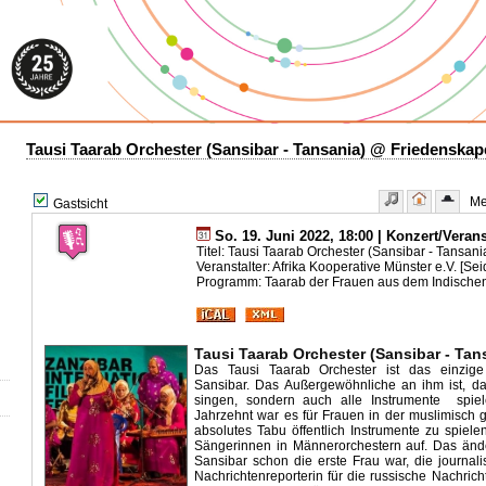
Tausi Taarab Orchester (Sansibar - Tansania) @ Friedenskap
Meh
Gastsicht
So. 19. Juni 2022, 18:00 | Konzert/Veran
Titel: Tausi Taarab Orchester (Sansibar - Tansani
Veranstalter: Afrika Kooperative Münster e.V. [Sei
Programm: Taarab der Frauen aus dem Indischen
Tausi Taarab Orchester (Sansibar - Tan
Das Tausi Taarab Orchester ist das einzig
Sansibar. Das Außergewöhnliche an ihm ist, da
singen, sondern auch alle Instrumente
spie
Jahrzehnt war es für Frauen in der muslimisch 
absolutes Tabu öffentlich Instrumente zu spiele
Sängerinnen in Männerorchestern auf. Das änd
Sansibar schon die erste Frau war, die journali
Nachrichtenreporterin für die russische Nachrich