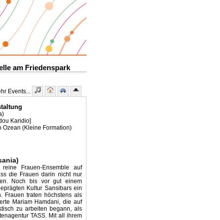
elle am Friedenspark
r Events...
staltung
a)
dou Karidio]
 Ozean (Kleine Formation)
sania)
e reine Frauen-Ensemble auf
ss die Frauen darin nicht nur
len. Noch bis vor gut einem
geprägten Kultur Sansibars ein
n. Frauen traten höchstens als
erte Mariam Hamdani, die auf
stisch zu arbeiten begann, als
tenagentur TASS. Mit all ihrem