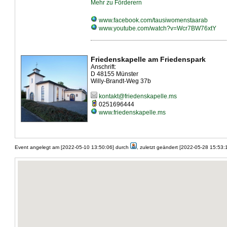
Mehr zu Förderern
www.facebook.com/tausiwomenstaarab
www.youtube.com/watch?v=Wcr7BW76xtY
Friedenskapelle am Friedenspark
Anschrift:
D 48155 Münster
Willy-Brandt-Weg 37b
kontakt@friedenskapelle.ms
0251696444
www.friedenskapelle.ms
Event angelegt am [2022-05-10 13:50:06] durch
, zuletzt geändert [2022-05-28 15:53: