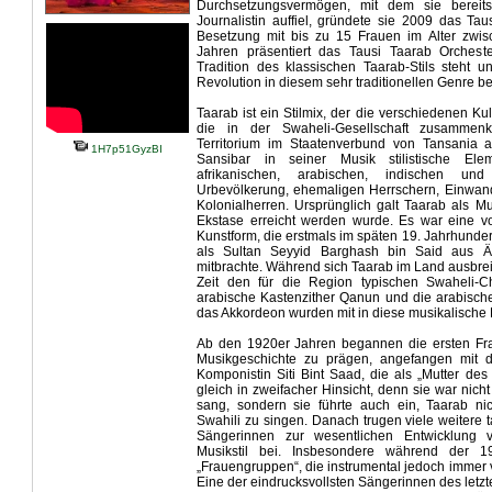
Durchsetzungsvermögen, mit dem sie bereits
Journalistin auffiel, gründete sie 2009 das Tau
Besetzung mit bis zu 15 Frauen im Alter zwi
Jahren präsentiert das Tausi Taarab Orchest
Tradition des klassischen Taarab-Stils steht u
Revolution in diesem sehr traditionellen Genre be
Taarab ist ein Stilmix, der die verschiedenen Ku
die in der Swaheli-Gesellschaft zusammen
Territorium im Staatenverbund von Tansania 
1H7p51GyzBI
Sansibar in seiner Musik stilistische El
afrikanischen, arabischen, indischen un
Urbevölkerung, ehemaligen Herrschern, Einwan
Kolonialherren. Ursprünglich galt Taarab als M
Ekstase erreicht werden wurde. Es war eine vo
Kunstform, die erstmals im späten 19. Jahrhunder
als Sultan Seyyid Barghash bin Said aus Ä
mitbrachte. Während sich Taarab im Land ausbrei
Zeit den für die Region typischen Swaheli-Ch
arabische Kastenzither Qanun und die arabisch
das Akkordeon wurden mit in diese musikalisch
Ab den 1920er Jahren begannen die ersten Fr
Musikgeschichte zu prägen, angefangen mit 
Komponistin Siti Bint Saad, die als „Mutter des 
gleich in zweifacher Hinsicht, denn sie war nicht
sang, sondern sie führte auch ein, Taarab nic
Swahili zu singen. Danach trugen viele weitere 
Sängerinnen zur wesentlichen Entwicklung 
Musikstil bei. Insbesondere während der 
„Frauengruppen“, die instrumental jedoch immer
Eine der eindrucksvollsten Sängerinnen des letz