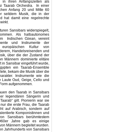
 in ihren Anfangszeiten als
si Taarab Orchestra.
In einer
schen Anfang 20 und Mitte 60
er seitdem Musik, die in der
nd hat damit eine regelrechte
wirkt.
lturen Sansibars widerspiegelt,
kommen. Als halbautonomes
am
Indischen Ozean, vereint
emente und Instrumente der
d europäischen Kultur von
derern, Handelsreisenden und
usik, über die der Zustand der
n Männern dominierte elitäre
t in Sansibar eingeführt wurde,
gypten ein Taarab-Ensemble
tete, bekam die Musik über die
arakter. Instrumente wie die
e Laute Oud, Geige, Cello und
e Form aufgenommen.
auen den Taarab in Sansibars
der legendären Sängerin und
Taarab“ gilt. Pionierin war sie
 nur die erste Frau, die Taarab
ht auf Arabisch, sondern auf
talentierte Komponistinnen und
von Sansibars berühmtestem
1960er Jahre gab es einige
 von Männern begleitet wurden.
ten Jahrhunderts von Sansibars