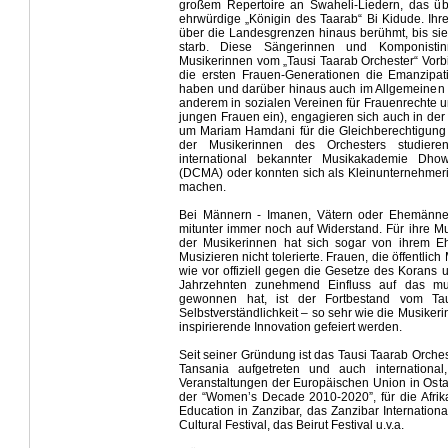
großem Repertoire an Swaheli-Liedern, das übe
ehrwürdige „Königin des Taarab“ Bi Kidude. Ih
über die Landesgrenzen hinaus berühmt, bis sie
starb. Diese Sängerinnen und Komponistin
Musikerinnen vom „Tausi Taarab Orchester“ Vorbil
die ersten Frauen-Generationen die Emanzipat
haben und darüber hinaus auch im Allgemeinen (
anderem in sozialen Vereinen für Frauenrechte u
jungen Frauen ein), engagieren sich auch in de
um Mariam Hamdani für die Gleichberechtigung v
der Musikerinnen des Orchesters studiere
international bekannter Musikakademie Dh
(DCMA) oder konnten sich als Kleinunternehmeri
machen.
Bei Männern - Imanen, Vätern oder Ehemänner
mitunter immer noch auf Widerstand. Für ihre M
der Musikerinnen hat sich sogar von ihrem E
Musizieren nicht tolerierte. Frauen, die öffentli
wie vor offiziell gegen die Gesetze des Korans u
Jahrzehnten zunehmend Einfluss auf das mult
gewonnen hat, ist der Fortbestand vom Tau
Selbstverständlichkeit – so sehr wie die Musiker
inspirierende Innovation gefeiert werden.
Seit seiner Gründung ist das Tausi Taarab Orches
Tansania aufgetreten und auch international, 
Veranstaltungen der Europäischen Union in Ostafr
der “Women’s Decade 2010-2020”, für die Afrika
Education in Zanzibar, das Zanzibar Internation
Cultural Festival, das Beirut Festival u.v.a.