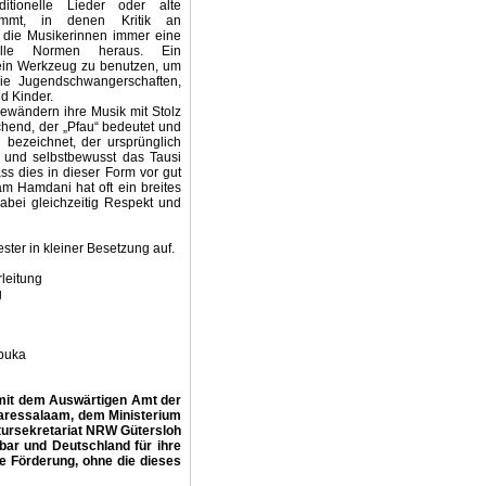
tionelle Lieder oder alte
immt, in denen Kritik an
ln die Musikerinnen immer eine
nelle Normen heraus. Ein
e ein Werkzeug zu benutzen, um
ie Jugendschwangerschaften,
d Kinder.
Gewändern ihre Musik mit Stolz
chend, der „Pfau“ bedeutet und
 bezeichnet, der ursprünglich
 und selbstbewusst das Tausi
ss dies in dieser Form vor gut
m Hamdani hat oft ein breites
dabei gleichzeitig Respekt und
ster in kleiner Besetzung auf.
leitung
g
rbuka
 mit dem Auswärtigen Amt der
Daressalaam, dem Ministerium
tursekretariat NRW Gütersloh
bar und Deutschland für ihre
e Förderung, ohne die dieses