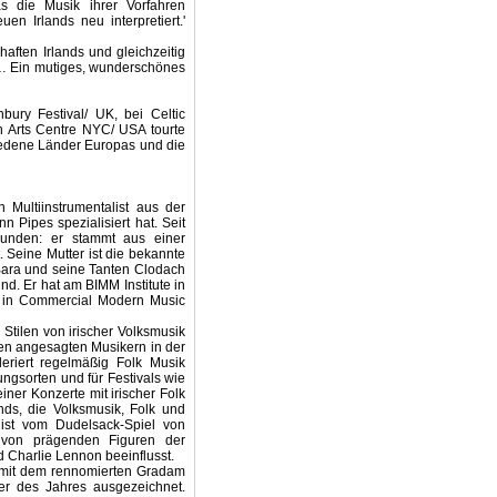
as die Musik ihrer Vorfahren
en Irlands neu interpretiert.'
aften Irlands und gleichzeitig
t … Ein mutiges, wunderschönes
ury Festival/ UK, bei Celtic
h Arts Centre NYC/ USA tourte
iedene Länder Europas und die
n Multiinstrumentalist aus der
n Pipes spezialisiert hat. Seit
rbunden: er stammt aus einer
 Seine Mutter ist die bekannte
 Bara und seine Tanten Clodach
ind. Er hat am BIMM Institute in
e in Commercial Modern Music
 Stilen von irischer Volksmusik
den angesagten Musikern in der
eriert regelmäßig Folk Musik
ungsorten und für Festivals wie
iner Konzerte mit irischer Folk
nds, die Volksmusik, Folk und
ist vom Dudelsack-Spiel von
von prägenden Figuren der
d Charlie Lennon beeinflusst.
 mit dem rennomierten Gradam
er des Jahres ausgezeichnet.