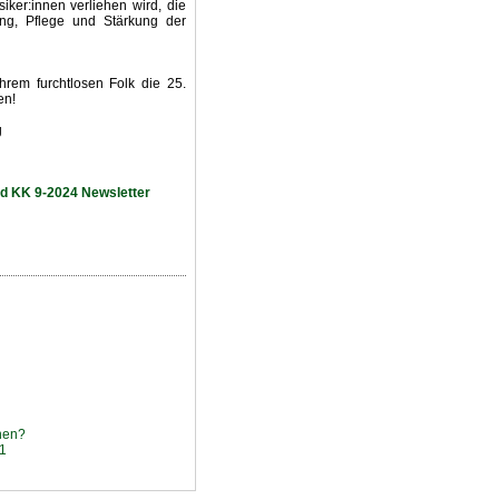
iker:innen verliehen wird, die
ung, Pflege und Stärkung der
rem furchtlosen Folk die 25.
en!
g
d KK 9-2024 Newsletter
nen?
1