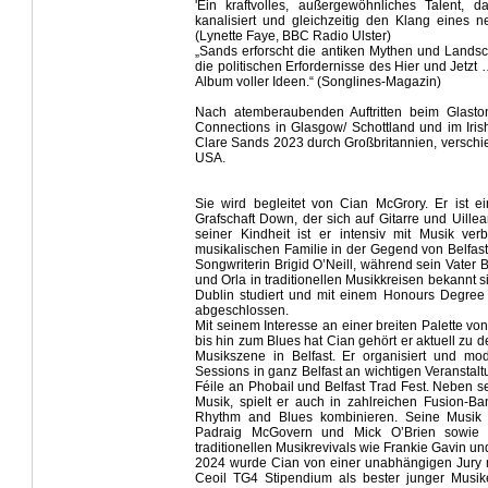
'Ein kraftvolles, außergewöhnliches Talent, d
kanalisiert und gleichzeitig den Klang eines neu
(Lynette Faye, BBC Radio Ulster)
„Sands erforscht die antiken Mythen und Landsch
die politischen Erfordernisse des Hier und Jetz
Album voller Ideen.“ (Songlines-Magazin)
Nach atemberaubenden Auftritten beim Glastonb
Connections in Glasgow/ Schottland und im Iris
Clare Sands 2023 durch Großbritannien, versch
USA.
Sie wird begleitet von Cian McGrory. Er ist ei
Grafschaft Down, der sich auf Gitarre und Uillean
seiner Kindheit ist er intensiv mit Musik ve
musikalischen Familie in der Gegend von Belfast.
Songwriterin Brigid O’Neill, während sein Vater
und Orla in traditionellen Musikkreisen bekannt s
Dublin studiert und mit einem Honours Degre
abgeschlossen.
Mit seinem Interesse an einer breiten Palette von
bis hin zum Blues hat Cian gehört er aktuell zu 
Musikszene in Belfast. Er organisiert und mod
Sessions in ganz Belfast an wichtigen Veranstalt
Féile an Phobail und Belfast Trad Fest. Neben se
Musik, spielt er auch in zahlreichen Fusion-Ba
Rhythm and Blues kombinieren. Seine Musik 
Padraig McGovern und Mick O’Brien sowie 
traditionellen Musikrevivals wie Frankie Gavin un
2024 wurde Cian von einer unabhängigen Jury
Ceoil TG4 Stipendium als bester junger Musik