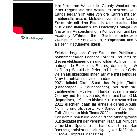
Ihre familiären Wurzeln im County Wexford im 
einer Region die von Wikingern besiedelt wurd
Sands begann im Alter von drei Jahren mit der
traditionelle irische Melodien von ihrem Vate
Susan sie mit dem Blues bekannt machte. Nac
Musik und Italienisch am University College C
Master mit Auszeichnung in Komposition und kreat
Academy. Während ihres Studiums entwickelte
8vuMXzgeprI
zweisprachige Songwriterin, Komponistin und Mu
als zehn Instrumente spielt!
Seitdem begeistert Clare Sands das Publikum a
bahnbrechenden Fearless-Folk-Stil und ihrer sc
diesen elektrisierenden und wilden Auftritten nim
aufregende Reise des Feierns, der mutigen Wi
Hoffnung. Sie tritt als freier und furchtloser Ge
vielen Musikerkolleg:innen auf wie mit Hothouse 
Mary Coughlan und vielen anderen.
2021 leitetet Clare Sand das Projekt „Tírd
(Landscapes & Soundscapes), bei dem sie
traditionellen Musikern Irlands zusammenarb
Cooney und Tommy Sands, Brídín und Liam Ó Ma
„hypnotisch, tief in der irishen Kultur verwurzelt
2022 erschien dann ihr
erstes eigenes Album 
Nominierung als „Beste Folk-Sängerin“ bei den 
Folk-Album der Irish Times 2022 einbrachte.
Seit dem rühmen die Medien diese aussergewöhnl
'Ausgestattet mit der vereinten Kraft aus Virtuo
verrückter Spontaneität hat sich Clare Sa
überzeugendsten und einzigartigsten Kräfte der i
O’Toole, Hotpress Magazine)