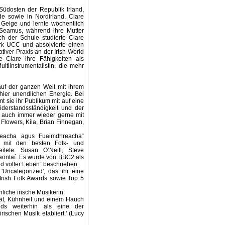
Südosten der Republik Irland,
e sowie in Nordirland. Clare
 Geige und lernte wöchentlich
r Seamus, während ihre Mutter
h der Schule studierte Clare
ork UCC und absolvierte einen
iver Praxis an der Irish World
 Clare ihre Fähigkeiten als
ltiinstrumentalistin, die mehr
uf der ganzen Welt mit ihrem
hier unendlichen Energie. Bei
mt sie ihr Publikum mit auf eine
derstandsständigkeit und der
ist auch immer wieder gerne mit
Flowers, Kíla, Brian Finnegan,
hreacha agus Fuaimdhreacha“
 mit den besten Folk- und
eitete: Susan O’Neill, Steve
onlaí. Es wurde von BBC2 als
 und voller Leben“ beschrieben.
'
Uncategorized'
, das ihr
eine
Irish Folk Awards sowie Top 5
iche irische Musikerin:
sität, Kühnheit und einem Hauch
nds weiterhin als eine der
rischen Musik etabliert.' (Lucy