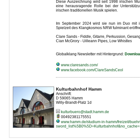
Diese Auszeichnung wird seit 1998 irischen Mus
eine herausragende Rolle bei der Unterstütz
irischen traditionellen Musik spielen.
Im September 2024 wird sie nun im Duo mit ih
Spielzeit des Klangkosmos NRW fulminant eröffn
Clare Sands - Fiddle, Gitarre, Perkussion, Gesan
Cian McGrory
-
Uilleann Pipes, Low Whistles
Globalklang Newsletter mit Hintergrund:
Downloa
www.claresands.com/
www.facebook.com/ClareSandsCeol
Kulturbahnhof Hamm
Anschrift:
D 59065 Hamm
Willy-Brandt-Platz 1d
kulturbuero@stadt.hamm.de
00492381175551
www.hamm.de/studium-in-hamm/freizeit/bueh
sword_list%5B0%5D=Kulturbahnhof&no_cache=