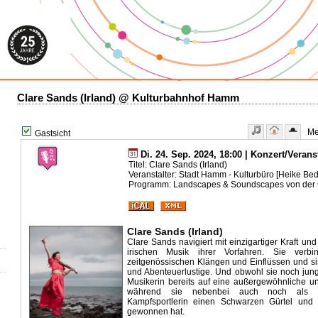
Clare Sands (Irland) @ Kulturbahnhof Hamm
Meh
Gastsicht
Di. 24. Sep. 2024, 18:00 | Konzert/Verans
Titel: Clare Sands (Irland)
Veranstalter: Stadt Hamm - Kulturbüro [Heike Be
Programm: Landscapes & Soundscapes von der 
Clare Sands (Irland)
Clare Sands navigiert mit einzigartiger Kraft und
irischen Musik ihrer Vorfahren. Sie verbin
zeitgenössischen Klängen und Einflüssen und sing
und Abenteuerlustige. Und obwohl sie noch jung i
Musikerin bereits auf eine außergewöhnliche un
während sie nebenbei auch noch als Fr
Kampfsportlerin einen Schwarzen Gürtel und 
gewonnen hat.