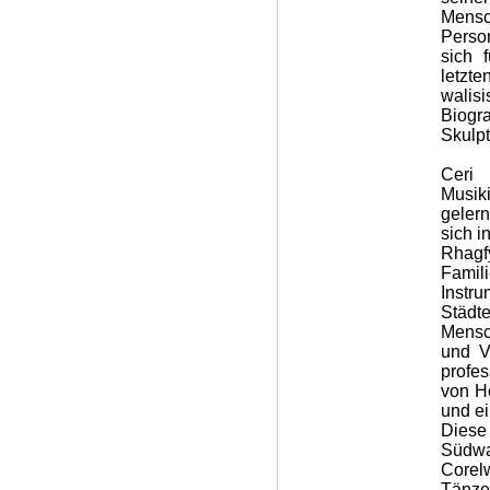
Mensc
Perso
sich 
letzt
walis
Biogra
Skulpt
Ceri
Musik
geler
sich i
Rhagf
Famil
Instr
Städt
Mensc
und V
profes
von Ho
und e
Diese
Südwa
Corel
Tänze