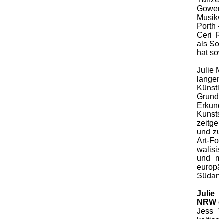
Gower
Musik
Porth 
Ceri 
als So
hat so
Julie 
lange
Künst
Grun
Erkun
Kunst
zeitg
und zu
Art-F
walisi
und m
europ
Südam
Julie
NRW d
Jess 