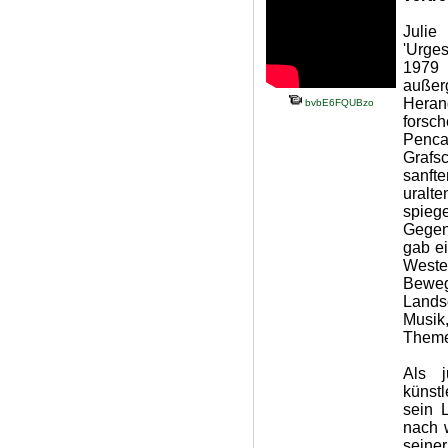
Juli
'Urge
1979 
außer
Heran
bvbE6FQUBzo
forsch
Penca
Grafs
sanft
uralt
spieg
Gegend
gab ei
Weste
Bewe
Landsc
Musik
Themen
Als 
künst
sein 
nach w
seine