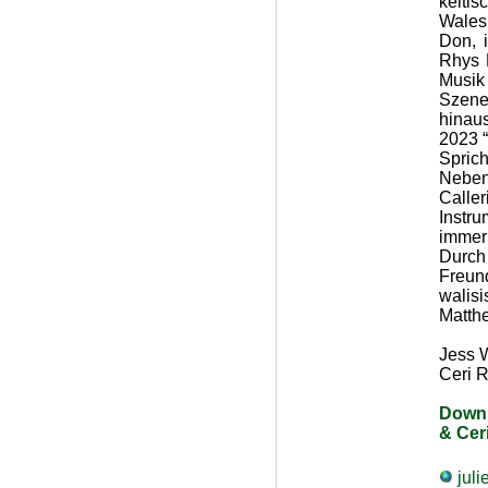
kelti
Wales.
Don, 
Rhys M
Musik
Szene 
hinaus
2023 “
Sprich
Neben
Caller
Instru
immer 
Durc
Freun
walis
Matth
Jess W
Ceri R
Downl
& Cer
juli