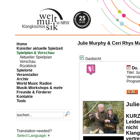
Julie Murphy & Ceri Rhys 
Home
Künstler aktuelle Spielzeit
Spielplan & Vorschau
Aktueller Spielplan
Gastsicht
Vorschau
Rückblick
Do. 
Spielorte
Titel: 
Veranstalter
Veranst
Archiv
Program
World Music Radios
Musik-Workshops & mehr
Freunde & Förderer
Kontakte
Tools
Juli
KURZ
Leide
nicht
Translation needed?
Klang
Select Language
▼
vertre