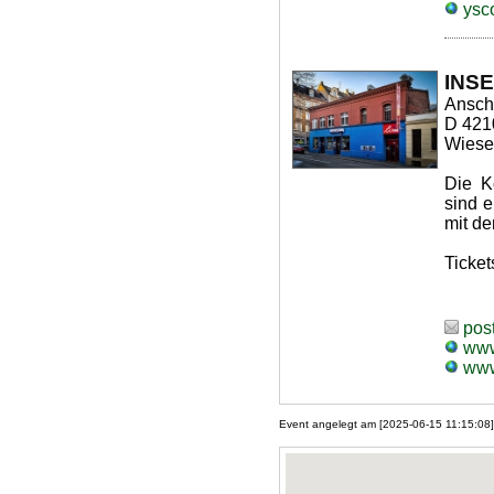
ysco
INS
Anschr
D 421
Wiesen
Die K
sind 
mit de
Ticket
pos
www
www
Event angelegt am [2025-06-15 11:15:08