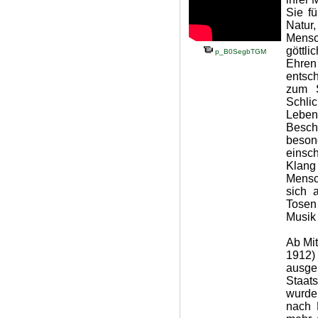
Sie f
Natur
Mensc
göttli
p_B0SegbTGM
Ehren
entsc
zum S
Schlic
Leben
Besch
beson
einsc
Klan
Mensc
sich 
Tosen
Musik 
Ab Mit
1912)
ausge
Staat
wurde
nach 