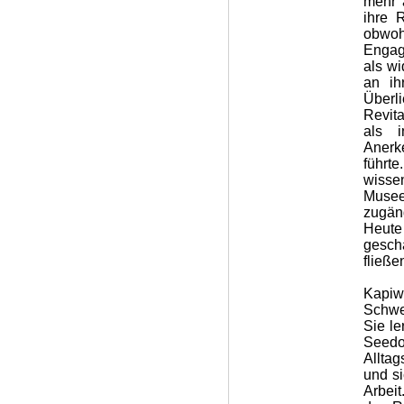
mehr 
ihre 
obwoh
Engag
als wi
an ih
Überl
Revit
als i
Anerk
führt
wisse
Musee
zugän
Heute
gesch
fließe
Kapiw
Schwe
Sie le
Seedo
Alltag
und si
Arbei