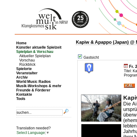
Kapiw & Apappo (Japan) @ M
Home
Künstler aktuelle Spielzeit
Spielplan & Vorschau
Aktueller Spielplan
Gastsicht
Vorschau
Rückblick
Fr. 
Spielorte
Titel: 
Veranstalter
Progra
Archiv
World Music Radios
Musik-Workshops & mehr
Freunde & Förderer
Kontakte
Kapi
Tools
Die A
ursp
überw
(ehem
lebten
Translation needed?
Jahrhu
Select Language
▼
ihrer 