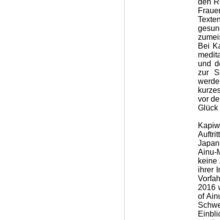
den R
Frauen
Texten
gesun
zumeis
Bei K
medita
und d
zur S
werde
kurze
vor de
Glück 
Kapi
Auftr
Japan
Ainu-
keine 
ihrer 
Vorfah
2016 
of Ain
Schwe
Einbl