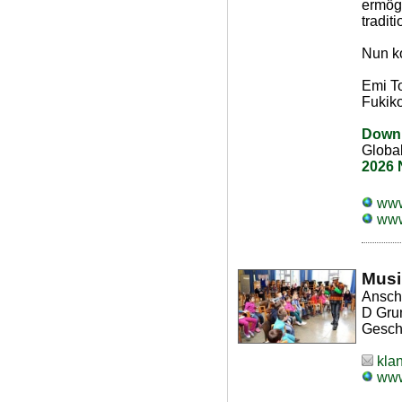
ermög
tradit
Nun k
Emi T
Fukik
Downl
Globa
2026 
www
www
Musi
Anschr
D Gru
Gesch
kla
www