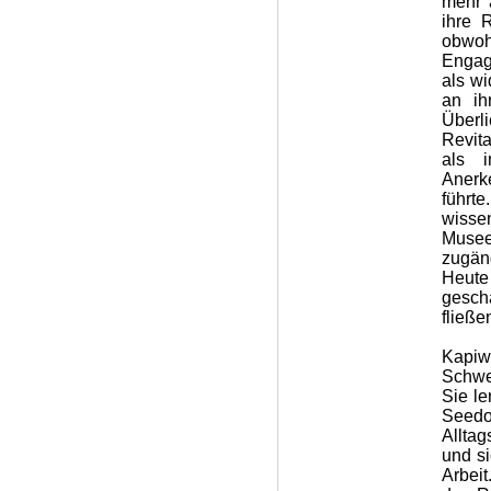
mehr 
ihre 
obwoh
Engag
als wi
an ih
Überl
Revit
als i
Anerk
führt
wisse
Musee
zugän
Heute
gesch
fließe
Kapiw
Schwe
Sie le
Seedo
Alltag
und si
Arbei