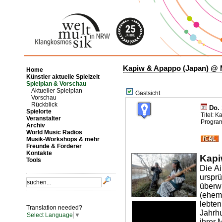
Kapiw & Apappo (Japan) @ M
Home
Künstler aktuelle Spielzeit
Spielplan & Vorschau
Aktueller Spielplan
Gastsicht
Vorschau
Rückblick
Do. 
Spielorte
Titel: 
Veranstalter
Progra
Archiv
World Music Radios
Musik-Workshops & mehr
Freunde & Förderer
Kontakte
Kapi
Tools
Die A
ursp
überw
(ehem
lebten
Translation needed?
Jahrhu
Select Language
▼
ihrer 