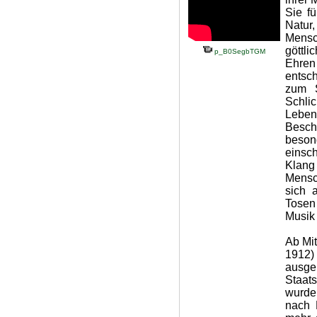
Sie f
Natur
Mensc
göttli
p_B0SegbTGM
Ehren
entsc
zum S
Schlic
Leben
Besch
beson
einsc
Klan
Mensc
sich 
Tosen
Musik 
Ab Mit
1912)
ausge
Staat
wurde
nach 