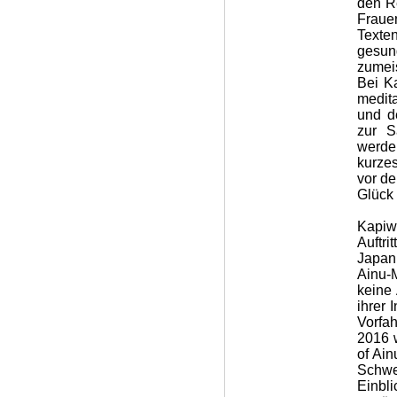
den R
Frauen
Texten
gesun
zumeis
Bei K
medita
und d
zur S
werde
kurze
vor de
Glück 
Kapi
Auftr
Japan
Ainu-
keine 
ihrer 
Vorfah
2016 
of Ain
Schwe
Einbl