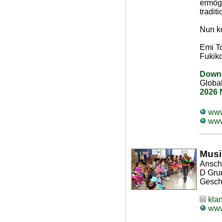
ermög
tradit
Nun k
Emi T
Fukik
Downl
Globa
2026 
www
www
Musi
Anschr
D Gru
Gesch
kla
www