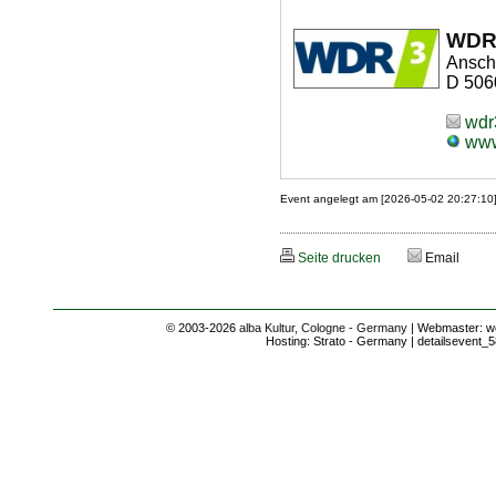
WDR3
Anschr
D 506
wdr
www1
Event angelegt am [2026-05-02 20:27:10
Seite drucken
Email
© 2003-2026
alba Kultur, Cologne - Germany
| Webmaster: we
Hosting: Strato - Germany | detailsevent_5