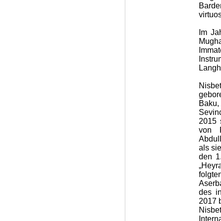
Barde
virtuo
Im Ja
Mugha
Immat
Inst
Langha
Nisbe
gebor
Baku,
Sevin
2015 
von 
Abdul
als si
den 1
„Heyr
folg
Aserb
des i
2017 b
Nisb
Inter