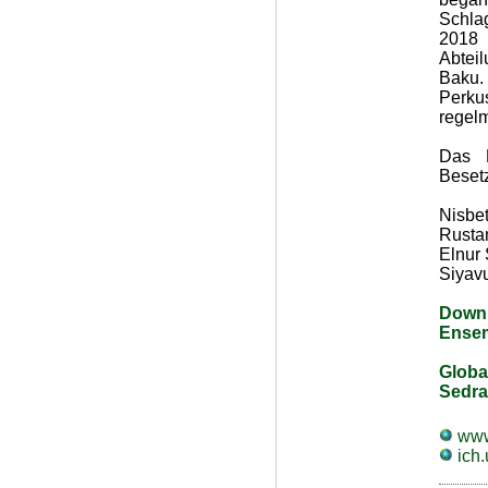
Schla
2018 
Abteil
Baku.
Perku
regelm
Das N
Beset
Nisbe
Rusta
Elnur
Siyav
Downl
Ense
Globa
Sedra
www
ich.