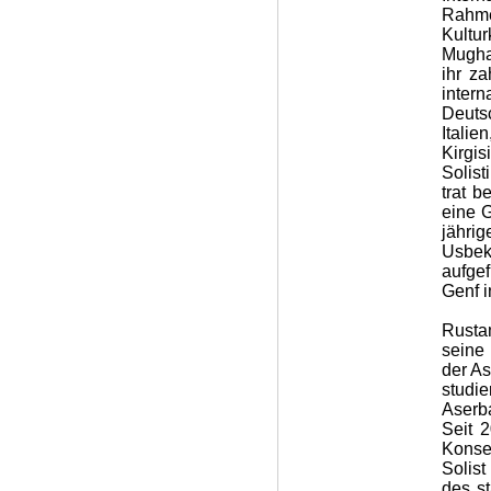
Rahm
Kultu
Mugha
ihr z
inter
Deuts
Itali
Kirgis
Solis
trat b
eine G
jähr
Usbek
aufge
Genf i
Rusta
seine
der As
studi
Aserb
Seit 
Konse
Solis
des st