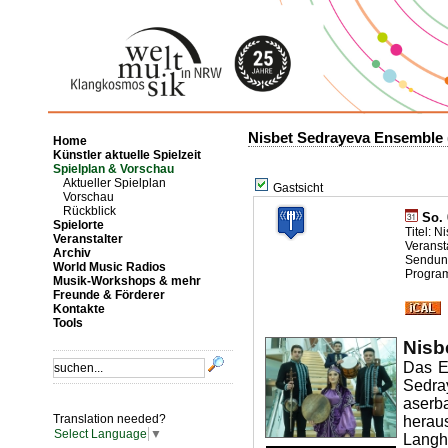
Nisbet Sedrayeva Ensemble
Home
Künstler aktuelle Spielzeit
Spielplan & Vorschau
Aktueller Spielplan
Gastsicht
Vorschau
Rückblick
So. 
Spielorte
Titel: 
Veranstalter
Veranst
Archiv
Sendung
World Music Radios
Progra
Musik-Workshops & mehr
Freunde & Förderer
Kontakte
Tools
Nisb
Das E
Sed
aserb
Translation needed?
hera
Select Language
▼
Langh