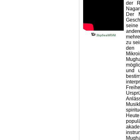
der R
Nagar
Der M
Gesch
seine
andere
3bp6eaW0iNI
mehrer
zu se
den m
Mikroi
Mugha
möglic
und u
bestim
inter
Freihe
Urspr
Anlä
Musik
spirit
Heute
popul
akadem
instr
Mugha