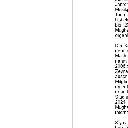
Jahr
Musik
Tourn
Usbek
bis 2
Mugha
organi
Der K
gebor
Masht
nahm b
2006 
Zeyna
absch
Mitgl
unter 
er an
Studi
2024 
Mugha
intern
Siyav
began