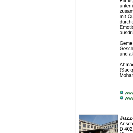
Filme
unter
zusam
mit O
durch
Emoti
ausdr
Geme
Gesch
und a
Ahmad
(Sackp
Moham
www
www
Jazz
Anschr
D 402