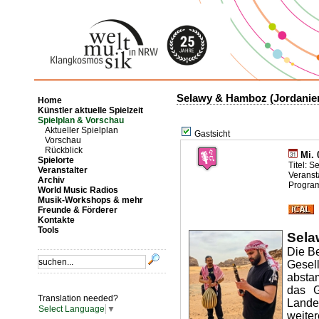
Selawy & Hamboz (Jordanie
Home
Künstler aktuelle Spielzeit
Spielplan & Vorschau
Aktueller Spielplan
Gastsicht
Vorschau
Rückblick
Mi. 
Spielorte
Titel: 
Veranstalter
Veransta
Archiv
Program
World Music Radios
Musik-Workshops & mehr
Freunde & Förderer
Kontakte
Tools
Sela
Die Be
Gesel
absta
das G
Translation needed?
Lande
Select Language
▼
weite