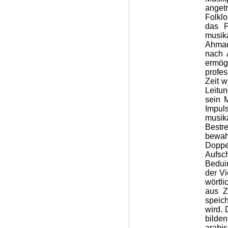
anget
Folkl
das P
musik
Ahmad
nach 
ermögl
profe
Zeit 
Leitu
sein 
Impul
musik
Bestr
bewa
Doppe
Aufsc
Bedui
der V
wörtl
aus Z
speic
wird. 
bilden
arabis