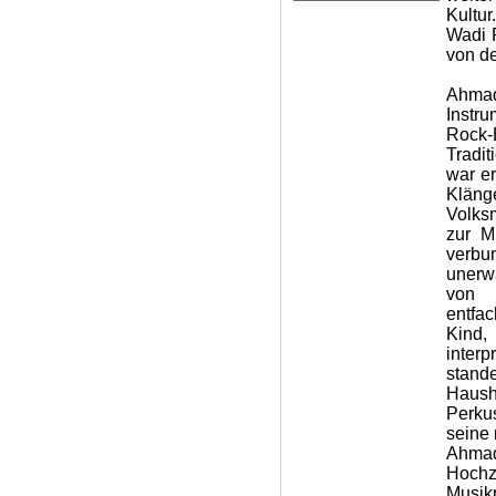
Kultu
Wadi 
von d
Ahmad
Instru
Rock-
Tradit
war er
Kläng
Volks
zur M
verbu
unerw
von Z
entfa
Kind,
interp
stan
Haush
Perku
seine
Ahmad
Hochz
Musi