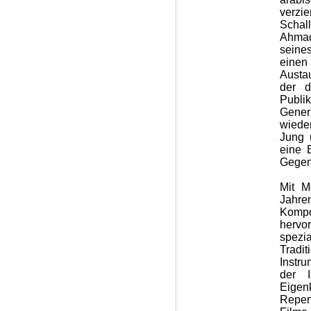
verzi
Schall
Ahmad
seine
einen
Austa
der d
Publ
Gener
wiede
Jung 
eine 
Gegen
Mit M
Jahre
Kompo
hervo
spezia
Tradi
Instr
der I
Eigen
Reper