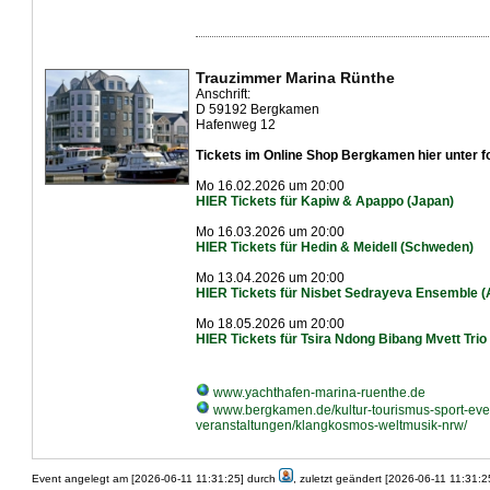
Trauzimmer Marina Rünthe
Anschrift:
D 59192 Bergkamen
Hafenweg 12
Tickets im Online Shop Bergkamen hier unter f
Mo 16.02.2026 um 20:00
HIER Tickets für Kapiw & Apappo (Japan)
Mo 16.03.2026 um 20:00
HIER Tickets für Hedin & Meidell (Schweden)
Mo 13.04.2026 um 20:00
HIER Tickets für Nisbet Sedrayeva Ensemble 
Mo 18.05.2026 um 20:00
HIER Tickets für Tsira Ndong Bibang Mvett Trio
www.yachthafen-marina-ruenthe.de
www.bergkamen.de/kultur-tourismus-sport-even
veranstaltungen/klangkosmos-weltmusik-nrw/
Event angelegt am [2026-06-11 11:31:25] durch
, zuletzt geändert [2026-06-11 11:31: