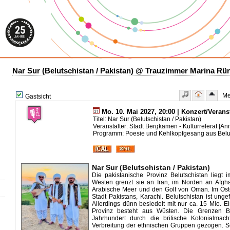
Nar Sur (Belutschistan / Pakistan) @ Trauzimmer Marina Rü
Meh
Gastsicht
Mo. 10. Mai 2027, 20:00 | Konzert/Verans
Titel: Nar Sur (Belutschistan / Pakistan)
Veranstalter: Stadt Bergkamen - Kulturreferat [A
Programm: Poesie und Kehlkopfgesang aus Belu
Nar Sur (Belutschistan / Pakistan)
Die pakistanische Provinz Belutschistan liegt
Westen grenzt sie an Iran, im Norden an Afg
Arabische Meer und den Golf von Oman. Im Osten
Stadt Pakistans, Karachi. Belutschistan ist ung
Allerdings dünn besiedelt mit nur ca. 15 Mio. E
Provinz besteht aus Wüsten. Die Grenzen B
Jahrhundert durch die britische Kolonialmac
Verbreitung der ethnischen Gruppen gezogen. So 