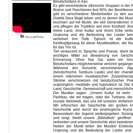
Belutschistans in Iran.
Es gibt verschiedene ethnische Gruppen in der 
Brahui und Paschtunen fast 90% der Bevölkeru
gibt es verschiedene Minderheiten zu den au
Distrikt Dera Bugti leben und zu denen die Mus
wuchsen auf mit Musik, die seit Generationen 
und pflegen die Tradition seit ihrer Kindheit. Ihre
ihrem Land, ihrer Kultur und ihrem Erbe ver
Ursprung und die Bedeutung der Lieder ber
J5uJ-zBFKGs
verleihen ihm Tiefe. Typisch ist der kraf
Kehlkopfgesang für diese Musiktradition, die 
für das Trio ist.
Tief verwurzelt in Sprache und Poesie, dient d
wichtiges Mittel zur Bewahrung von Geschic
Erinnerung. Ohne Nar Sur wäre ein Großt
Belutschistans möglicherweise verloren gegang
Während des Konzerts verschmelzen Algo
(belutschische Tambura Laute) und der charakt
einem intensiven musikalischen Zusammensp
Stimme verschmelzen mit belutschischer Poe
ursprünglich, meditativ und hypnotisch ist. Die
Land, Geschichte, Gemeinschaft und menschliche
Die Musiker sagen: „Unsere Kultur ist mehr 
Pashkas, die wir tragen, oder die Turbane, die 
soziale Netzwerk, das uns mit unseren Vorfahren
Wir erforschen die Geschichte der großen H
Geschichte wird durch die eindringliche Kuns
Bewusstsein der Jugend weitergegeben. Solang
und singt, bleibt unsere „Bibliothek“ geöffnet
verbreiten und unsere Geschichte stolz bewahren
Neben der Musik teilen die Musiker Einblic
Ursprung und die Bedeutung der Lieder und 