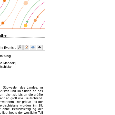
nthe
r Events...
taltung
nne Mandok]
tschistan
 im Südwesten des Landes. Im
hanistan und im Süden an das
 reicht sie bis an die größte
efähr so groß wie Deutschland.
inwohnern. Der größte Teil der
elutschistans wurden im 19.
ht ohne Berücksichtigung der
liegt heute der westliche Teil