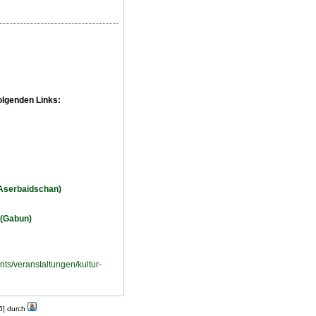
olgenden Links:
(Aserbaidschan)
 (Gabun)
ts/veranstaltungen/kultur-
25] durch