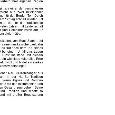
ßerhalb ihrer eigenen Region
lt als einer der versiertesten
esteht aus zwei miteinander
iner für den Bordun-Ton. Durch
dem Schlag schnell wieder Luft
us, der für die traditionelle
 vielen Jahren mit Leidenschaft
en und Gemeindefesten auf. Er
nspieler) tätig.
iktalent vom Bugti-Stamm, tief
nn seine musikalische Laufbahn
und trat nach dem Tod seines
0 bei einem Unfall ums Leben
Kunst meisterte. Mit diesem
 ein wichtiges kulturelles Erbe
gefühlvoll und bildet ein starkes
stans widerspiegelt.
rener Nar-Sur-Kehlsänger aus
n. In der Nar-Sur-Tradition
er). Wenn Algoza und Dambiro
Kehle mit den Instrumenten und
inen Gesang zum Leben. Seine
und Tradition und schafft so
 und mit großer Begeisterung