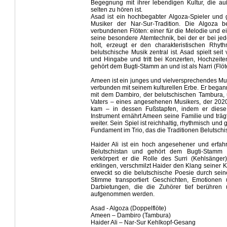
Begegnung mit ihrer lebendigen Kultur, die au
selten zu hören ist.
Asad ist ein hochbegabter Algoza-Spieler und gi
Musiker der Nar-Sur-Tradition. Die Algoza b
verbundenen Flöten: einer für die Melodie und e
seine besondere Atemtechnik, bei der er bei je
holt, erzeugt er den charakteristischen Rhythm
belutschische Musik zentral ist. Asad spielt seit
und Hingabe und tritt bei Konzerten, Hochzeit
gehört dem Bugti-Stamm an und ist als Narri (Flöte
Ameen ist ein junges und vielversprechendes Mus
verbunden mit seinem kulturellen Erbe. Er bega
mit dem Dambiro, der belutschischen Tambura, 
Vaters – eines angesehenen Musikers, der 202
kam – in dessen Fußstapfen, indem er diese 
Instrument ernährt Ameen seine Familie und trägt
weiter. Sein Spiel ist reichhaltig, rhythmisch und 
Fundament im Trio, das die Traditionen Belutschi
Haider Ali ist ein hoch angesehener und erfah
Belutschistan und gehört dem Bugti-Stamm a
verkörpert er die Rolle des Surri (Kehlsäng
erklingen, verschmilzt Haider den Klang seiner 
erweckt so die belutschische Poesie durch se
Stimme transportiert Geschichten, Emotionen 
Darbietungen, die die Zuhörer tief berühren
aufgenommen werden.
Asad - Algoza (Doppelflöte)
Ameen – Dambiro (Tambura)
Haider Ali – Nar-Sur Kehlkopf-Gesang