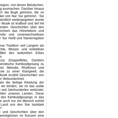
Region, von denen Belutschen,
ng ausmachen. Darüber hinaus
ch die Bugti gehören, die im
iker von Nar Sur gehören. Sie
mündlich weitergegeben wurde
 Musik ist kraftvoll und tief mit
bunden. Geschichten über den
eichern das Hörerlebnis und
tvolle und unverwechselbare
Nar Sur heißt und Namensgeber
iese Tradition seit Langem als
hte, Wissen und kollektiver
eil des kulturellen Erbes
en.
za (Doppelflöte), Dambiro
eristische Kehlkopfgesang zu
iel. Melodie, Rhythmus und
sie zu einer Klangwelt, die
 Musik erzählt Geschichten von
r Verbundenheit.
als die farbige Kleidung der
wir binden; sie ist das uralte
 seit Jahrhunderten verbindet.
irten unseres Landes. Diese
t des Kehlkopfgesangs in das
e auch nur ein Mensch zuhört
. Lasst uns den Nar lautstark
!“
ke und Geschichten über den
ermöglichen im Konzert eine