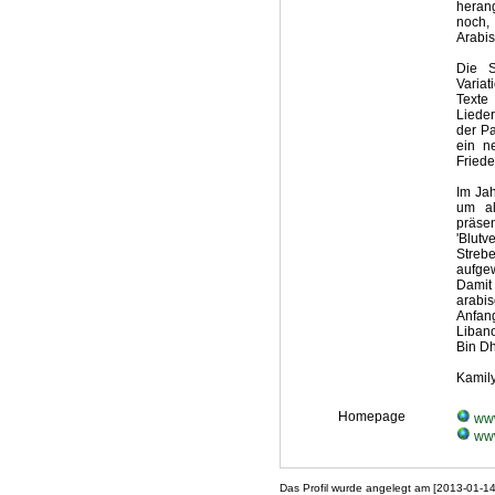
heran
noch,
Arabis
Die S
Variat
Texte
Lieder
der P
ein n
Friede
Im Ja
um al
präse
'Blutv
Streb
aufge
Damit 
arabi
Anfan
Liban
Bin Dh
Kamil
Homepage
www
www
Das Profil wurde angelegt am [2013-01-1