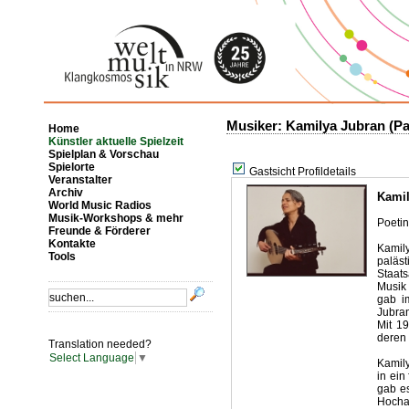
Musiker: Kamilya Jubran (Pa
Home
Künstler aktuelle Spielzeit
Spielplan & Vorschau
Spielorte
Gastsicht Profildetails
Veranstalter
Archiv
Kamil
World Music Radios
Musik-Workshops & mehr
Poetin
Freunde & Förderer
Kontakte
Kami
Tools
paläs
Staat
Musik 
gab i
Jubran
Mit 1
deren 
Translation needed?
Select Language
▼
Kamily
in ein
gab e
Hocha