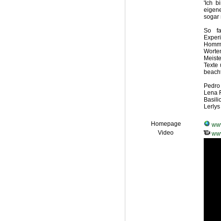
'Ich 
eigene
sogar 
So fa
Exper
Homma
Worte
Meist
Texte 
beacht
Pedro 
Lena F
Basili
Lerlys
Homepage
www
Video
www