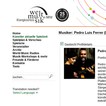
Musiker: Pedro Luis Ferrer 
Home
Künstler aktuelle Spielzeit
Spielplan & Vorschau
Spielorte
Gastsicht Profildetails
Veranstalter
Archiv
Pedro
World Music Radios
Musik-Workshops & mehr
Poeti
Freunde & Förderer
Kontakte
Pedro
Tools
wicht
seiner
wurde
öffen
Platte
Währe
Sänge
Translation needed?
macht
Select Language
▼
Däche
künst
bekräf