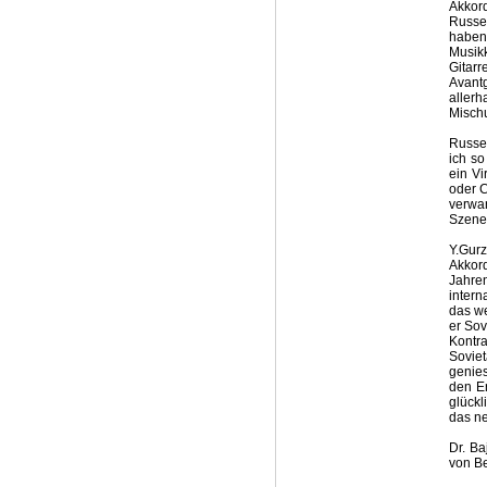
Akkord
Russe
haben
Musikk
Gitar
Avant
aller
Mischu
Russe
ich so
ein Vi
oder C
verwa
Szene 
Y.Gur
Akkord
Jahre
intern
das w
er Sov
Kontr
Sovie
genies
den E
glückl
das ne
Dr. Ba
von B