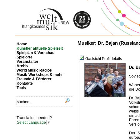
Musiker: Dr. Bajan (Russlan
Home
Künstler aktuelle Spielzeit
Spielplan & Vorschau
Spielorte
Gastsicht Profildetails
Veranstalter
Archiv
Dr. B
World Music Radios
Musik-Workshops & mehr
Soviet
Freunde & Förderer
Kontakte
Woher 
Tools
die D
Dr. Ba
Volks
schon
weiss
einfa
Translation needed?
Ehren
Select Language
▼
Versio
Der S
europ