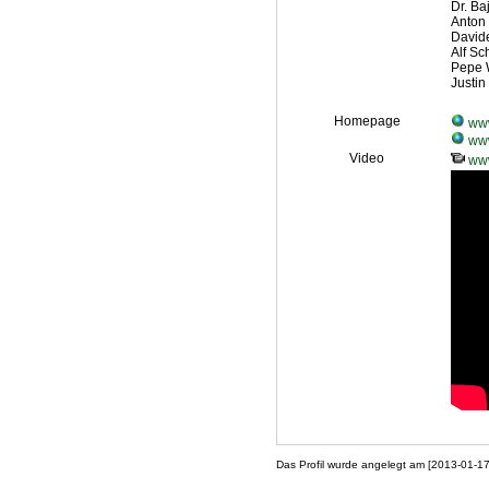
Dr. Ba
Anton 
Davide
Alf Sc
Pepe W
Justin 
Homepage
www
www
Video
www
Das Profil wurde angelegt am [2013-01-1