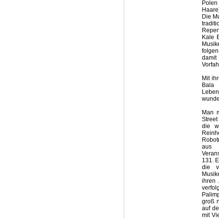
Polen
Haare
Die M
tradit
Repert
Kale 
Musike
folgen
damit
Vorfah
Mit ih
Bala 
Leben
wunde
Man mu
Street
die w
Reinh
Robot
aus 
Veran
131. E
die v
Musik
ihren 
verfo
Palim
groß n
auf de
mit Vi