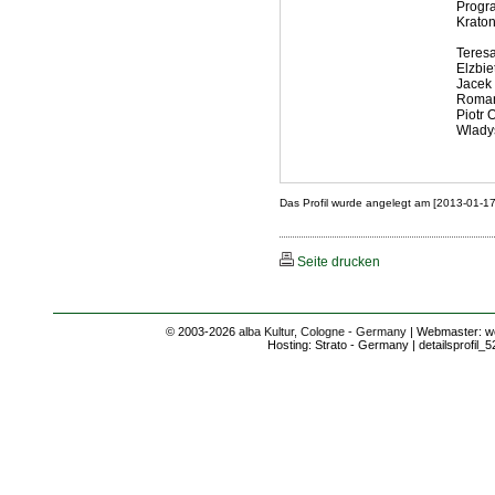
Progra
Kraton
Teresa
Elzbie
Jacek 
Roman
Piotr 
Wladys
Das Profil wurde angelegt am [2013-01-1
Seite drucken
© 2003-2026
alba Kultur, Cologne - Germany
| Webmaster: we
Hosting: Strato - Germany | detailsprofil_5