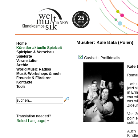
Musiker: Kale Bala (Polen)
Home
Künstler aktuelle Spielzeit
Spielplan & Vorschau
Spielorte
Gastsicht Profildetails
Veranstalter
Archiv
Kale 
World Music Radios
Musik-Workshops & mehr
Romam
Freunde & Förderer
Kontakte
...wir
Tools
jetzt s
in Eri
wer wi
wer w
Zigeun
Vor 3
Translation needed?
polni
Select Language
▼
seßhaf
Auch T
Kindhe