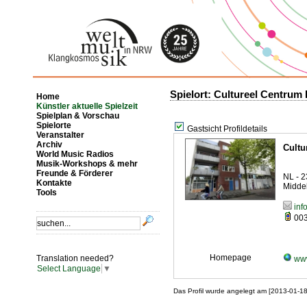
Spielort: Cultureel Centru
Home
Künstler aktuelle Spielzeit
Spielplan & Vorschau
Spielorte
Gastsicht Profildetails
Veranstalter
Archiv
Cult
World Music Radios
Musik-Workshops & mehr
Freunde & Förderer
NL - 2
Kontakte
Midde
Tools
inf
003
Homepage
Translation needed?
www
Select Language
▼
Das Profil wurde angelegt am [2013-01-1