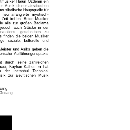
itmusiker Harun Özdemir ein
her Musik dieser alevitischen
 musikalische Hauptquelle für
 neu arrangierte mystisch-
n Zeit treffen. Beide Musiker
die alle zur großen Baglama
 jedoch auch Stücke in der
natoliens, geschrieben zu
s finden die beiden Musiker
ge soziale, kulturelle und
i Meister und Âsiks geben die
torische Aufführungenspraxis
nt durch seine zahlreichen
oradi, Kayhan Kalhor. Er hat
 der Instanbul Technical
sik zur alevitischen Musik
sang
 Gesang