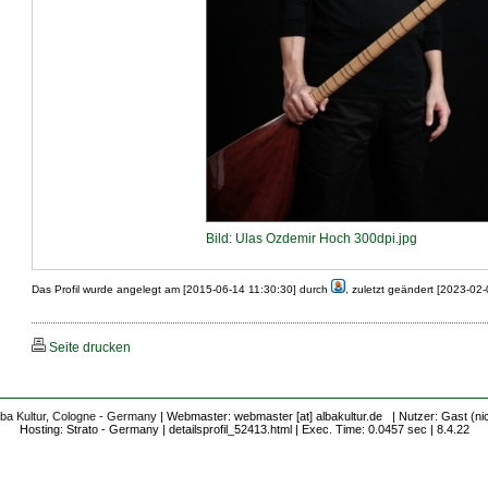
Bild: Ulas Ozdemir Hoch 300dpi.jpg
Das Profil wurde angelegt am [2015-06-14 11:30:30] durch
, zuletzt geändert [2023-02
Seite drucken
lba Kultur, Cologne - Germany
| Webmaster: webmaster [at] albakultur.de | Nutzer: Gast (ni
Hosting: Strato - Germany | detailsprofil_52413.html | Exec. Time: 0.0457 sec | 8.4.22