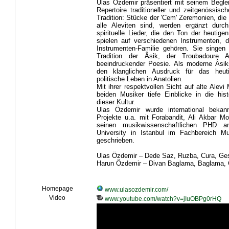
Ulas Özdemir präsentiert mit seinem Begle
Repertoire traditioneller und zeitgenössisc
Tradition: Stücke der 'Cem' Zeremonien, die
alle Aleviten sind, werden ergänzt durch
spirituelle Lieder, die den Ton der heutige
spielen auf verschiedenen Instrumenten, 
Instrumenten-Familie gehören. Sie singen
Tradition der Âsik, der Troubadoure A
beeindruckender Poesie. Als moderne Âsik
den klanglichen Ausdruck für das heuti
politische Leben in Anatolien.
Mit ihrer respektvollen Sicht auf alte Alev
beiden Musiker tiefe Einblicke in die his
dieser Kultur.
Ulas Özdemir wurde international bekan
Projekte u.a. mit Forabandit, Ali Akbar M
seinen musikwissenschaftlichen PHD an
University in Istanbul im Fachbereich Mu
geschrieben.
Ulas Özdemir – Dede Saz, Ruzba, Cura, Ge
Harun Özdemir – Divan Baglama, Baglama,
Homepage
www.ulasozdemir.com/
Video
www.youtube.com/watch?v=jIuOBPg0rHQ