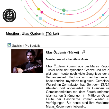
Musiker: Ulas Özdemir (Türkei)
Gastsicht Profildetails
Ulas Özdemir (Türkei)
Meister anatolischer Alevi Musik
Ulas Özdemir kommt aus der Maras Region.
Türkei nahe der syrischen Grenze und hat 
gibt auch heute noch viele Zeugnisse der
Vergangenheit. Und sie ist das kulturelle
bedeutenden mystisch-religiösen Gemeinsc
Wurzeln in Zentralasien hat. Seit dem 13./1
Aleviten dort angesiedelt. Ihr Glauben u
Gemeinsamkeiten mit dem Zarathustrismus
islamischen Strömungen im Mittleren Oste
Laufe der Geschichte immer wieder Z
Verfolgungen. Bis heute sind ihre Musiktrad
Maras Region sehr lebendig.