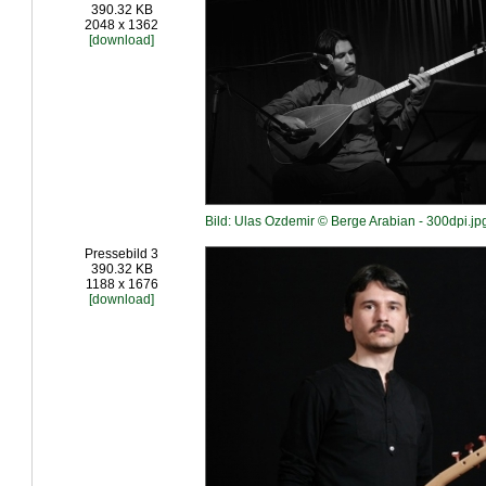
390.32 KB
2048 x 1362
[download]
Bild: Ulas Ozdemir © Berge Arabian - 300dpi.jp
Pressebild 3
390.32 KB
1188 x 1676
[download]