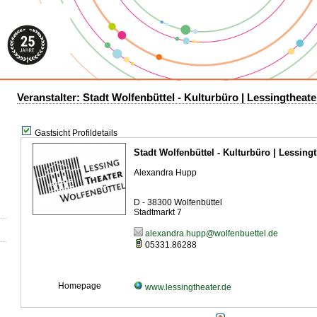
Veranstalter: Stadt Wolfenbüttel - Kulturbüro | Lessingthea
Gastsicht Profildetails
Stadt Wolfenbüttel - Kulturbüro | Lessin
Alexandra Hupp
D - 38300 Wolfenbüttel
Stadtmarkt 7
alexandra.hupp@wolfenbuettel.de
05331.86288
Homepage
www.lessingtheater.de