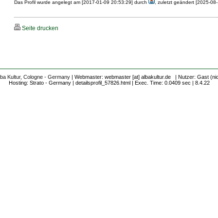
Das Profil wurde angelegt am [2017-01-09 20:53:29] durch
, zuletzt geändert [2025-08
Seite drucken
lba Kultur, Cologne - Germany
| Webmaster: webmaster [at] albakultur.de | Nutzer: Gast (ni
Hosting: Strato - Germany | detailsprofil_57826.html | Exec. Time: 0.0409 sec | 8.4.22