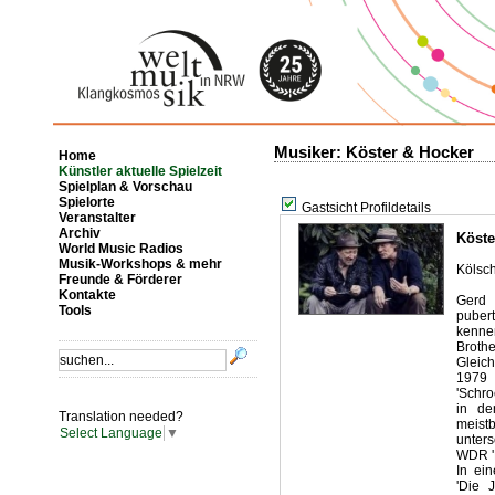
Musiker: Köster & Hocker
Home
Künstler aktuelle Spielzeit
Spielplan & Vorschau
Spielorte
Gastsicht Profildetails
Veranstalter
Archiv
Köst
World Music Radios
Musik-Workshops & mehr
Kölsch
Freunde & Förderer
Kontakte
Gerd 
Tools
pubert
kenne
Broth
Gleich
1979 
'Schr
in de
Translation needed?
meist
Select Language
▼
unter
WDR '
In ei
'Die 