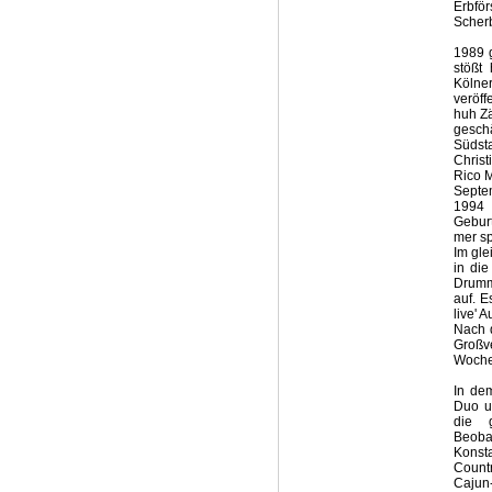
Erbfö
Scherb
1989 g
stößt
Kölne
veröff
huh Z
gesch
Südst
Chris
Rico M
Septem
1994 
Geburt
mer s
Im gle
in di
Drumme
auf. E
live' 
Nach 
Großve
Woche 
In dem
Duo un
die 
Beobac
Konst
Count
Cajun