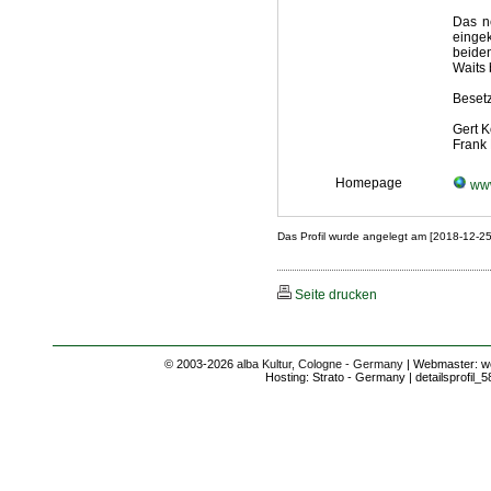
Das n
einge
beiden
Waits 
Beset
Gert K
Frank 
Homepage
www
Das Profil wurde angelegt am [2018-12-2
Seite drucken
© 2003-2026
alba Kultur, Cologne - Germany
| Webmaster: we
Hosting: Strato - Germany | detailsprofil_5