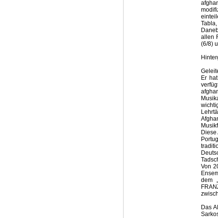
afgha
modif
einte
Tabla,
Danebe
allen
(6/8) 
Hinter
Geleit
Er ha
verfü
afgh
Musik
wicht
Lehrt
Afgha
Musikf
Diese 
Portu
tradi
Deuts
Tadsch
Von 2
Ensemb
dem „
FRANZ
zwisch
Das A
Sarko