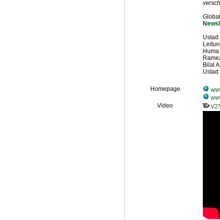
versc
Globa
Newsl
Ustad
Leitu
Huma R
Ramez
Bilal 
Ustad 
Homepage
www
www
Video
V2