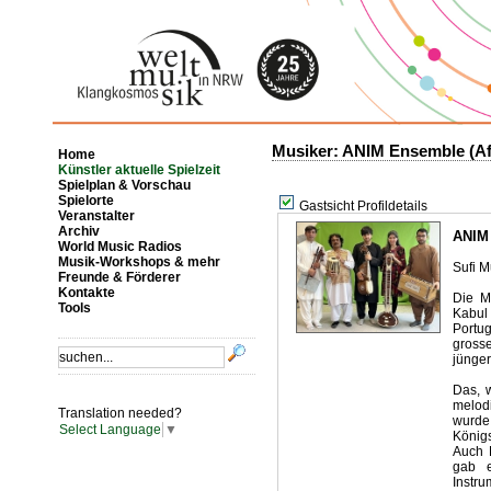
Musiker: ANIM Ensemble (Af
Home
Künstler aktuelle Spielzeit
Spielplan & Vorschau
Spielorte
Gastsicht Profildetails
Veranstalter
Archiv
ANIM 
World Music Radios
Musik-Workshops & mehr
Sufi M
Freunde & Förderer
Kontakte
Die M
Tools
Kabul
Portug
gross
jünge
Das, 
melod
Translation needed?
wurde
Select Language
▼
Königs
Auch 
gab e
Instr