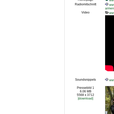
www
Radiomitschnitt
www
armen
Video
www
Soundsnippets
www
Pressebild 1
6.06 MB
5568 x 3712
[download]