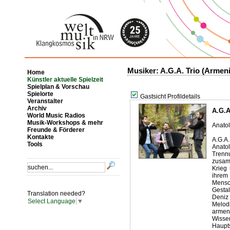
Musiker: A.G.A. Trio (Armeni
Home
Künstler aktuelle Spielzeit
Spielplan & Vorschau
Spielorte
Gastsicht Profildetails
Veranstalter
Archiv
A.G.A
World Music Radios
Musik-Workshops & mehr
Anatol
Freunde & Förderer
Kontakte
A.G.A
Tools
Anato
Trenn
zusam
Krieg
ihrem
Mensc
Gestal
Translation needed?
Deniz
Select Language
▼
Melod
armen
Wisse
Haupt