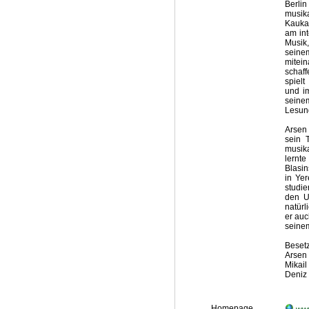
Berli
musika
Kaukas
am int
Musik,
seine
mitei
schaff
spiel
und im
seine
Lesun
Arsen 
sein 
musik
lernt
Blasi
in Ye
studie
den U
natürl
er auc
seine
Beset
Arsen
Mikail
Deniz 
Homepage