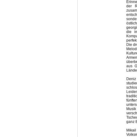
Erinne
der R
zusam
entsch
sonder
östli
georgi
die i
Kompa
perfek
Die dr
Melod
Kultu
Armen
überb
aus G
Lände
Deniz
studie
schlo
Leide
tradit
fünft
unter
Musik
versc
Tsche
ganz 
Mikai
Volks