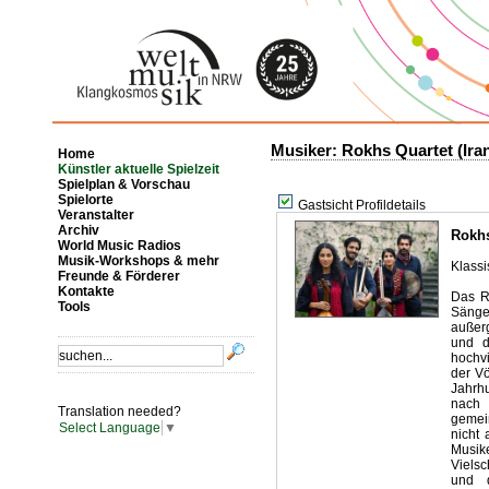
Musiker: Rokhs Quartet (Ira
Home
Künstler aktuelle Spielzeit
Spielplan & Vorschau
Spielorte
Gastsicht Profildetails
Veranstalter
Archiv
Rokhs
World Music Radios
Musik-Workshops & mehr
Klassi
Freunde & Förderer
Kontakte
Das R
Tools
Sänge
außer
und d
hochvi
der Vö
Jahrh
nach 
Translation needed?
gemei
Select Language
▼
nicht
Musik
Vielsc
und d