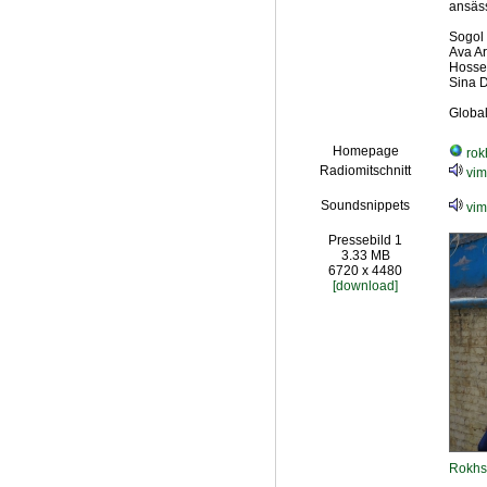
ansäss
Sogol 
Ava Ar
Hosse
Sina 
Global
Homepage
rokh
Radiomitschnitt
vim
Soundsnippets
vim
Pressebild 1
3.33 MB
6720 x 4480
[download]
Rokhs 