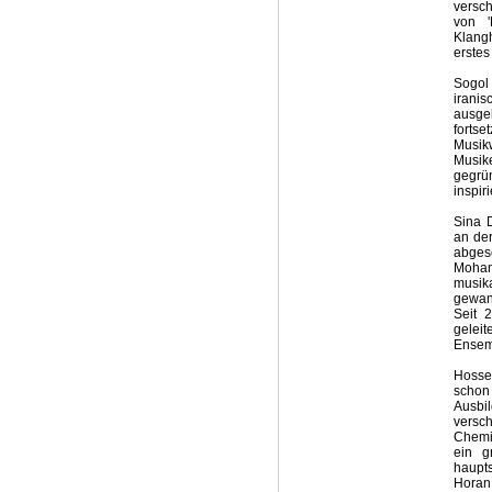
versch
von '
Klang
erstes
Sogol
irani
ausge
fort
Musik
Musik
gegrü
inspir
Sina 
an der
abges
Moham
musik
gewan
Seit 
gelei
Ensem
Hosse
schon 
Ausbil
versc
Chemir
ein g
haupt
Horan