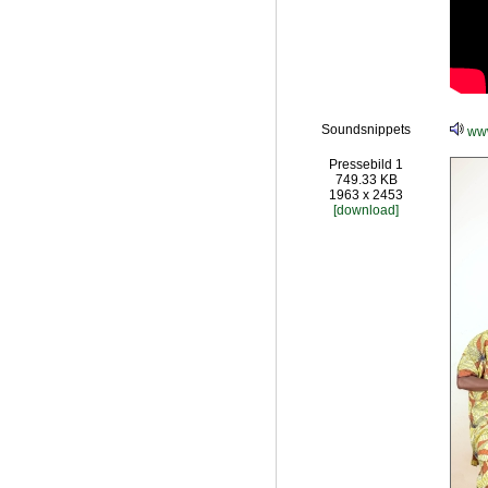
Soundsnippets
www
Pressebild 1
749.33 KB
1963 x 2453
[download]