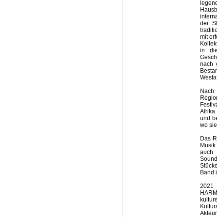
legen
Hausb
intern
der S
tradit
mit er
Kollek
in di
Gesch
nach 
Bestan
Westa
Nach 
Region
Festiv
Afrika
und be
wo si
Das Re
Musik
auch 
Sound
Stücke
Band i
2021
HARMO
kultu
Kultu
Akteur