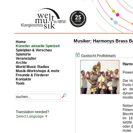
Musiker: Harmonys Brass B
Home
Künstler aktuelle Spielzeit
Spielplan & Vorschau
Spielorte
Gastsicht Profildetails
Veranstalter
Archiv
Harm
World Music Radios
Musik-Workshops & mehr
Power 
Freunde & Förderer
Kontakte
Die Ha
Tools
Porto-
an de
dynam
musika
Neben
Flöten
Translation needed?
Blechb
Select Language
▼
im 18.
setzte
oder d
Hotel