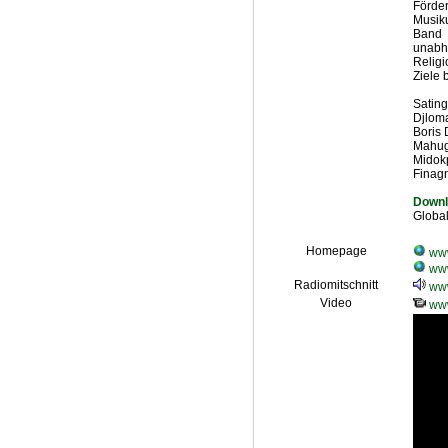
Förde
Musiku
Band A
unabh
Religi
Ziele 
Satin
Djlom
Boris
Mahug
Midok
Finag
Downl
Global
Homepage
www
www
Radiomitschnitt
www
Video
www