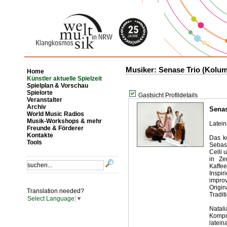
Musiker: Senase Trio (Kolum
Home
Künstler aktuelle Spielzeit
Spielplan & Vorschau
Spielorte
Gastsicht Profildetails
Veranstalter
Archiv
Sena
World Music Radios
Musik-Workshops & mehr
Latei
Freunde & Förderer
Kontakte
Das k
Tools
Sebast
Celli 
in Ze
Kaffee
Inspi
impro
Origi
Translation needed?
Tradit
Select Language
▼
Natal
Kompo
latei