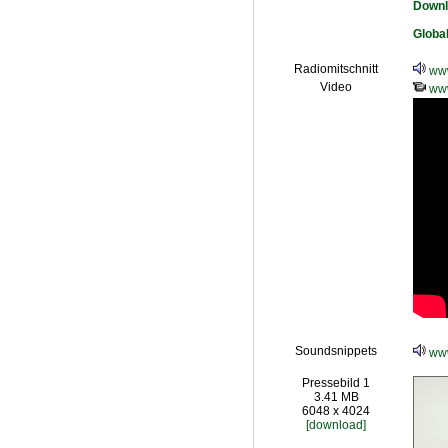
Downl
Global
Radiomitschnitt
www
Video
www
Soundsnippets
www
Pressebild 1
3.41 MB
6048 x 4024
[download]