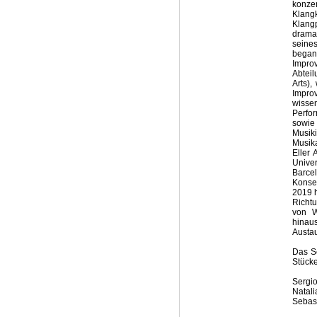
konze
Klang
Klang
dramat
seines
began
Impro
Abteil
Arts),
Improv
wisse
Perfor
sowie 
Musik
Musik
Eller 
Unive
Barce
Konse
2019 h
Richt
von W
hinaus
Austau
Das S
Stück
Sergio
Natali
Sebast