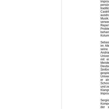
improv
persö
tradit
Castri
ausdru
Musik
verwe
Reper
Probl
behan
Kolum
Sebas
im Alt
seine
Andria
Univer
mit e
Meist
Deuts
Sinfón
gespie
Unive
er al
Schost
und ze
Klang
Improv
Sergio
Kompo
der e