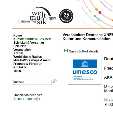
Veranstalter: Deutsche UNE
Home
Kultur und Kommunikation
Künstler aktuelle Spielzeit
Spielplan & Vorschau
Spielorte
Veranstalter
Gastsicht Profildetails
Archiv
World Music Radios
Deu
Musik-Workshops & mehr
Freunde & Förderer
Kontakte
Frie
Tools
AKA:
D - 
Mart
Translation needed?
Select Language
▼
ka
00