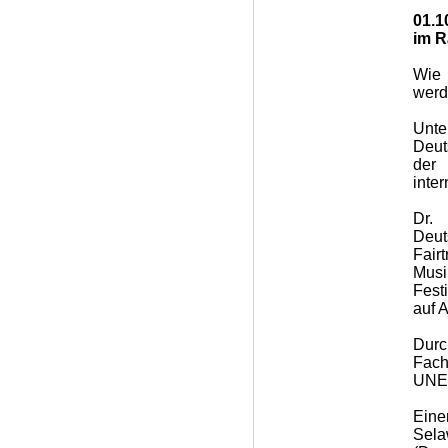
01.1
im 
Wie 
wer
Unte
Deut
der
inte
Dr. 
Deu
Fair
Musi
Fest
auf 
Durc
Fach
UNE
Eine
Sela