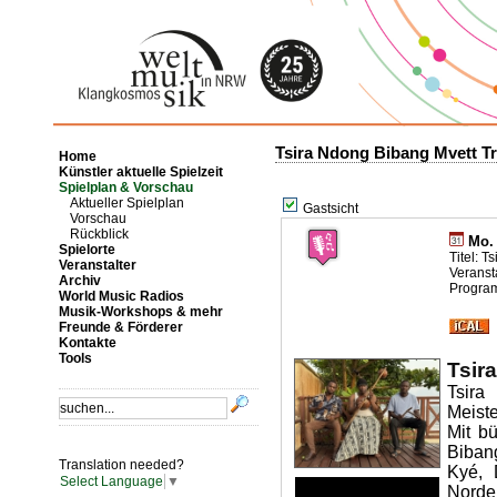
Tsira Ndong Bibang Mvett T
Home
Künstler aktuelle Spielzeit
Spielplan & Vorschau
Aktueller Spielplan
Gastsicht
Vorschau
Rückblick
Mo. 
Spielorte
Titel: 
Veranstalter
Veransta
Archiv
Program
World Music Radios
Musik-Workshops & mehr
Freunde & Förderer
Kontakte
Tools
Tsir
Tsir
Meist
Mit b
Biban
Translation needed?
Kyé, 
Select Language
▼
Norde