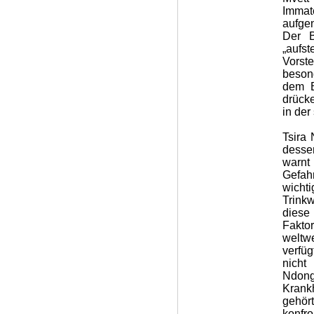
Immat
aufge
Der B
„aufs
Vorst
beson
dem B
drücke
in de
Tsira 
desse
warnt
Gefah
wich
Trink
diese
Fakto
weltw
verfü
nicht
Ndong
Krank
gehört
konfr