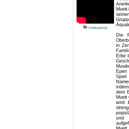
Anerk
Mvett
seinem
Grupp
Äquato
YGM8wzjK0Zg
Die F
Oberb
in Ze
Famil
Erbe 
Gesch
Musik
Epen 
Spiel
Namen.
indem 
dem E
Mvett 
wird 
stren
populä
und i
aufge
Mvett