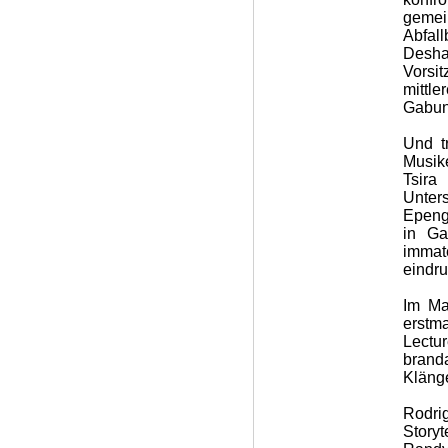
geme
Abfal
Deshal
Vorsi
mittl
Gabuns
Und t
Musik
Tsira
Unter
Epeng
in Ga
immat
eindru
Im Ma
erstm
Lectu
brand
Kläng
Rodri
Storyt