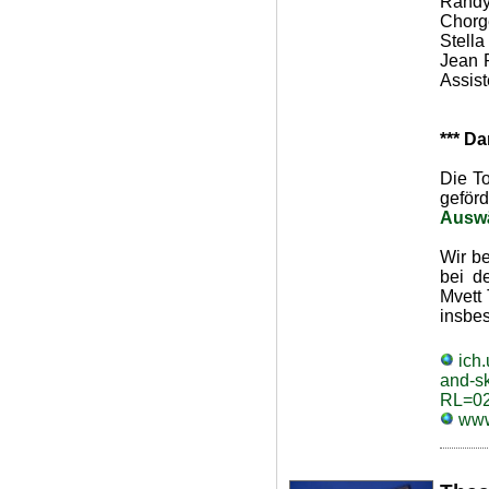
Rand
Chor
Stell
Jean 
Assis
*** D
Die T
geför
Auswä
Wir be
bei d
Mvett 
insbe
ich.
and-s
RL=0
www