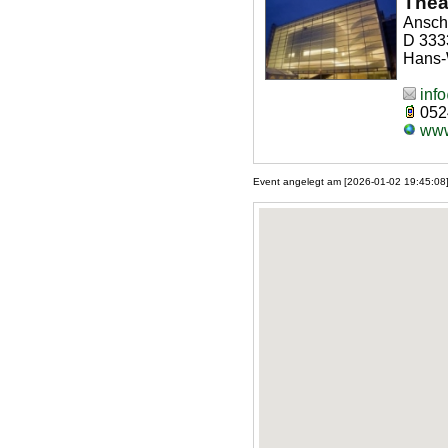
Thea
Anschr
D 333
Hans-
info
052
www.
Event angelegt am [2026-01-02 19:45:08