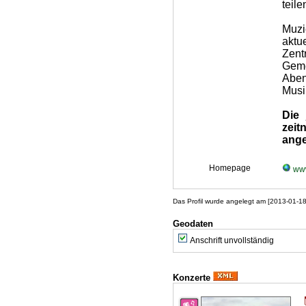
teile
Muzi
aktu
Zent
Geme
Aben
Musi
Die 
zei
ange
Homepage
www
Das Profil wurde angelegt am [2013-01-1
Geodaten
Anschrift unvollständig
Konzerte