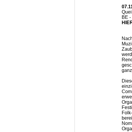
07.1
Quei
BE -
HIER
Nach
Muz
Zaub
wer
Ren
gesc
ganz
Dies
ein
Comm
erwe
Orga
Fest
Folk
bere
Nom
Orga