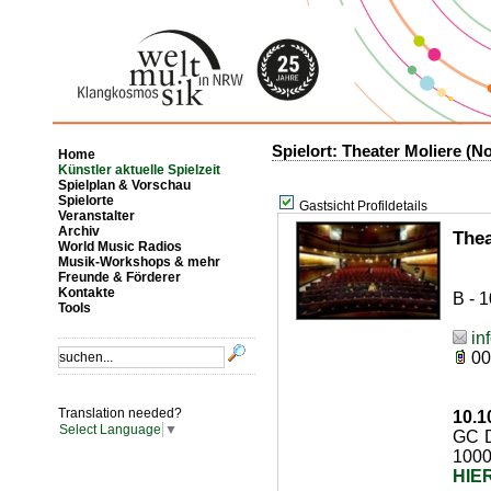
Spielort: Theater Moliere (
Home
Künstler aktuelle Spielzeit
Spielplan & Vorschau
Spielorte
Gastsicht Profildetails
Veranstalter
Archiv
The
World Music Radios
Musik-Workshops & mehr
Freunde & Förderer
Kontakte
B - 
Tools
in
00
Translation needed?
10.1
Select Language
▼
GC D
1000
HIER