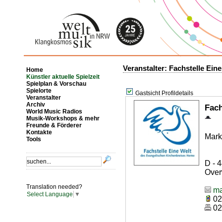
Veranstalter: Fachstelle Ein
Home
Künstler aktuelle Spielzeit
Spielplan & Vorschau
Spielorte
Gastsicht Profildetails
Veranstalter
Archiv
Fach
World Music Radios
Musik-Workshops & mehr
Freunde & Förderer
Kontakte
Mark
Tools
D - 
Over
Translation needed?
ma
Select Language
▼
02
02