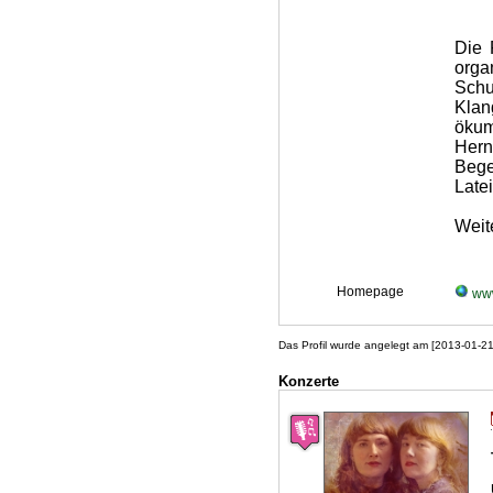
Die 
orga
Sch
Kla
ökum
Her
Beg
Late
Weite
Homepage
www
Das Profil wurde angelegt am [2013-01-2
Konzerte