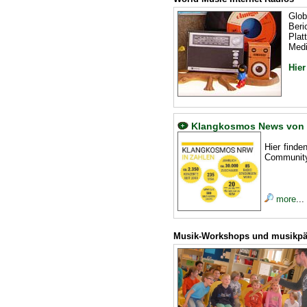
Glob
Beri
Plat
Medi
Hier
Klangkosmos News von h
Hier finde
Community
more
...
Musik-Workshops und musikpä