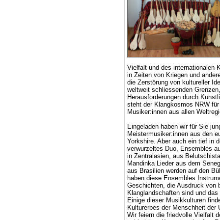
Vielfalt und des internationalen
in Zeiten von Kriegen und ander
die Zerstörung von kultureller Ide
weltweit schliessenden Grenzen,
Herausforderungen durch Künstlic
steht der Klangkosmos NRW für 
Musiker:innen aus allen Weltreg
Eingeladen haben wir für Sie j
Meistermusiker:innen aus den e
Yorkshire. Aber auch ein tief in
verwurzeltes Duo, Ensembles a
in Zentralasien, aus Belutschist
Mandinka Lieder aus dem Seneg
aus Brasilien werden auf den Bü
haben diese Ensembles Instrum
Geschichten, die Ausdruck von b
Klanglandschaften sind und das
Einige dieser Musikkulturen find
Kulturerbes der Menschheit d
Wir feiern die friedvolle Vielfalt