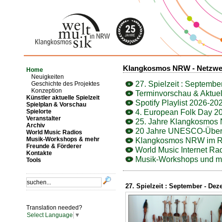
Klangkosmos NRW - Netzwer
Home
Neuigkeiten
27. Spielzeit : Septemb
Geschichte des Projektes
Konzeption
Terminvorschau & Aktuel
Künstler aktuelle Spielzeit
Spotify Playlist 2026-20
Spielplan & Vorschau
4. European Folk Day 2
Spielorte
Veranstalter
25. Jahre Klangkosmos 
Archiv
20 Jahre UNESCO-Überein
World Music Radios
Musik-Workshops & mehr
Klangkosmos NRW im R
Freunde & Förderer
World Music Internet Ra
Kontakte
Musik-Workshops und m
Tools
27. Spielzeit : September - De
Translation needed?
Select Language
▼