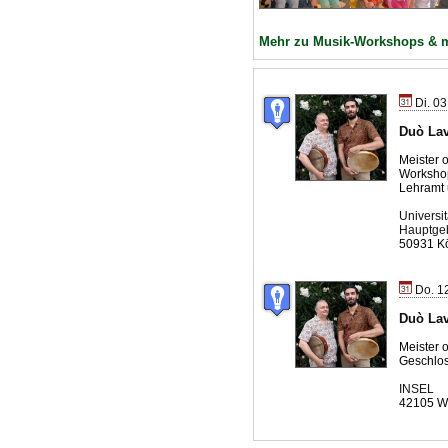
Mehr zu Musik-Workshops & 
Di. 03
Duò Lav
Meister 
Workshop
Lehramt 
Universit
Hauptge
50931 K
Do. 12
Duò Lav
Meister 
Geschlo
INSEL
42105 W