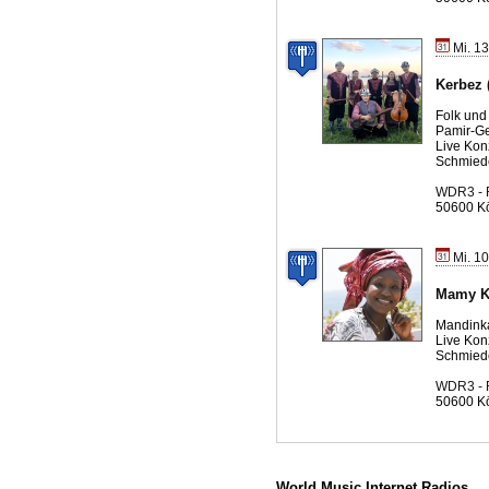
Mi. 13
Kerbez (
Folk un
Pamir-G
Live Kon
Schmied
WDR3 - 
50600 K
Mi. 10
Mamy K
Mandink
Live Kon
Schmied
WDR3 - 
50600 K
World Music Internet Radios