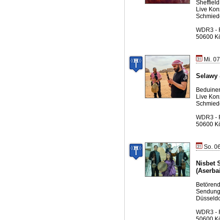
Sheffield
Live Kon
Schmied
WDR3 - 
50600 K
Mi. 07
Selawy 
Beduinen
Live Kon
Schmied
WDR3 - 
50600 K
So. 06
Nisbet 
(Aserba
Betören
Sendung 
Düsseldo
WDR3 - 
50600 K