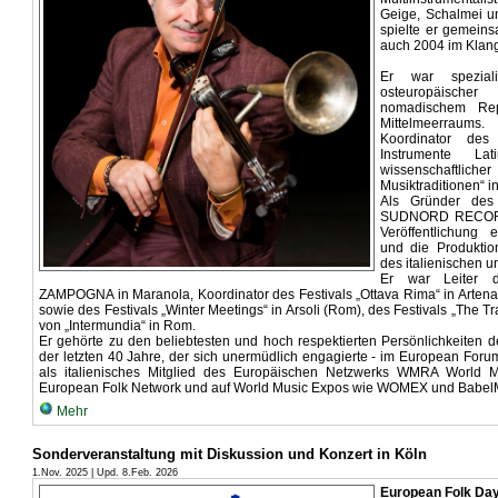
Geige, Schalmei u
spielte er gemein
auch 2004 im Kla
Er war speziali
osteuropäisch
nomadischem Rep
Mittelmeerraums.
Koordinator des
Instrumente L
wissenschaftlich
Musiktraditionen“ in
Als Gründer des 
SUDNORD RECORDS 
Veröffentlichung e
und die Produkti
des italienischen u
Er war Leiter d
ZAMPOGNA in Maranola, Koordinator des Festivals „Ottava Rima“ in Artena 
sowie des Festivals „Winter Meetings“ in Arsoli (Rom), des Festivals „The T
von „Intermundia“ in Rom.
Er gehörte zu den beliebtesten und hoch respektierten Persönlichkeiten 
der letzten 40 Jahre, der sich unermüdlich engagierte - im European Foru
als italienisches Mitglied des Europäischen Netzwerks WMRA World 
European Folk Network und auf World Music Expos wie WOMEX und Babel
Mehr
Sonderveranstaltung mit Diskussion und Konzert in Köln
1.Nov. 2025 | Upd. 8.Feb. 2026
European Folk Da