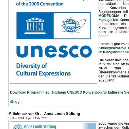
des aktuellen küns
bei Konzerten
Begegnungen mit 
MOREKOMA
. Di
Madagaskar, Komor
präsentieren ein
Konzertprogramm mi
dass sie anlässl
haben.
Ebenfalls gibt es 
Khudoynazarova T
im Klangkosmos NR
Die Veranstaltunge
in NRW sind offizi
NRW zum Ju
Übereinkommens z
der Vielfalt kultur
2025 jährt
.
Download Programm 20. Jubiläum UNESCO Konvention für kulturelle Vielf
Mehr
Mittelmeer vor Ort - Anna Lindh Stiftung
11.Nov. 2024 | Upd. 8.Feb. 2026
2005 wurde die Ann
zwischen den Kultu