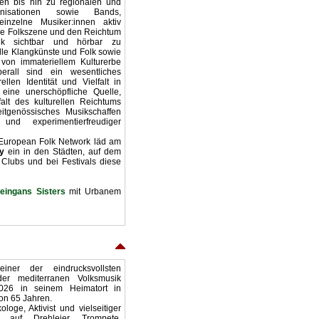
ien bis hin zu regionalen und
anisationen sowie Bands,
nzelne Musiker:innen aktiv
ge Folkszene und den Reichtum
usik sichtbar und hörbar zu
lle Klangkünste und Folk sowie
von immateriellem Kulturerbe
rall sind ein wesentliches
ellen Identität und Vielfalt in
 eine unerschöpfliche Quelle,
alt des kulturellen Reichtums
itgenössisches Musikschaffen
r und experimentierfreudiger
European Folk Network läd am
y
ein in den Städten, auf dem
 Clubs und bei Festivals diese
eingans Sisters
mit Urbanem
iner der eindrucksvollsten
 der mediterranen Volksmusik
026 in seinem Heimatort in
von 65 Jahren.
loge, Aktivist und vielseitiger
ist auf Drehleier, Trompete,