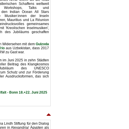
tlerischen Schaffens weltweit
, Workshops, Talks und
den Indian Ocean All Stars
e Musiker:innen der Inseln
en, Mauritius und La Réunion
 eindrucksvolles gemeinsames
t 'Kreolischen Inselmusiken',
ich des Jubiläums geschaffen
ein Widersehen mit dem
Gulzoda
rio
aus Uzbekistan, dass 2017
W zu Gast war.
n im Juni 2025 in zehn Städten
eller Beitrag des Klangkosmos
biläum des UNESCO
um Schutz und zur Förderung
eller Ausdrucksformen, das sich
alt - Bonn 18.+22. Juni 2025
a Lindh Stiftung für den Dialog
ren in Alexandria/ Ägypten als