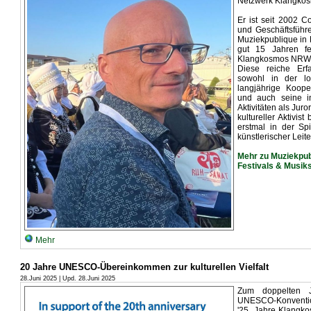
Netzwerk Klangko
Er ist seit 2002 Co
und Geschäftsführ
Muziekpublique in B
gut 15 Jahren fe
Klangkosmos NRW
Diese reiche Er
sowohl in der lo
langjährige Koop
und auch seine in
Aktivitäten als Jur
kultureller Aktivi
erstmal in der Sp
künstlerischer Lei
Mehr zu Muziekpub
Festivals & Musik
Mehr
20 Jahre UNESCO-Übereinkommen zur kulturellen Vielfalt
28.Juni 2025 | Upd. 28.Juni 2025
Zum doppelten 
UNESCO-Konvention 
'25. Jahre Klangko