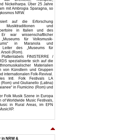
nd Nickelharpa. Über 25 Jahre
sam mit Ambrogia Sparagna, so
ngkosmos NRW.
siert auf die Erforschung
er Musiktraditionen und
ertoire in Italien und des
 Er war wissenschaftlicher
 „Museums für Volksmusik-
atiums“ in Maranola und
er Leiter des „Museums für
 Arsoli (Rom).
Plattenlabels FINISTERRE /
spezialisierte sich auf die
thnomusikalischer Materialien
on von Künstlern und Gruppen
nd internationalen Folk-Revival.
es Intl. Folk Festivals LA
(Rom) und Giulianello (Latina)
raianee“ in Fiumicino (Rom) und
der Folk Musik Szene in Europa
m of Worldwide Music Festivals,
Music in Rural Areas, im EFN
MusicXP.
y in NRW &