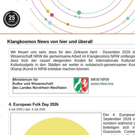
Klangkosmos News von hier und überall
Wir freuen uns sehr, dass für den Zeitraum April - Dezember 2026 da
Wissenschaft NRW die gemeinsame Arbeit im Klangkosmos NRW umfangreich
dass trotz der rasant steigenden Kosten für internationale Kultur
Kulturbudgets in den Städten wir weiter in solidarisch-gemeinsamer Koop
(Klang-)Kunst in NRW erlebbar machen können.
MKW NRW
www.mkw.nrw
4. European Folk Day 2026
4.Juli 2026 | Upd. 4.Juli 2026
Der 4. Europea
September 2026 st
sondern während 
beteiligen sich 
Grassroots Commu