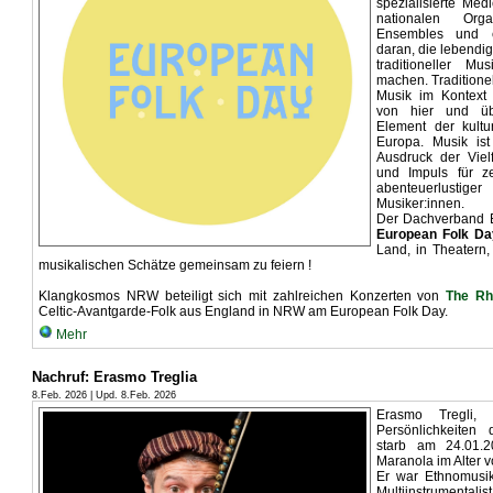
spezialisierte Med
nationalen Org
Ensembles und ei
daran, die lebendi
traditioneller M
machen. Traditione
Musik im Kontext 
von hier und übe
Element der kultur
Europa. Musik ist
Ausdruck der Vielf
und Impuls für ze
abenteuerlustige
Musiker:innen.
Der Dachverband 
European Folk Da
Land, in Theatern,
musikalischen Schätze gemeinsam zu feiern !
Klangkosmos NRW beteiligt sich mit zahlreichen Konzerten von
The Rh
Celtic-Avantgarde-Folk aus England in NRW am European Folk Day.
Mehr
Nachruf: Erasmo Treglia
8.Feb. 2026 | Upd. 8.Feb. 2026
Erasmo Tregli, e
Persönlichkeiten
starb am 24.01.2
Maranola im Alter 
Er war Ethnomusiko
Multiinstrumental