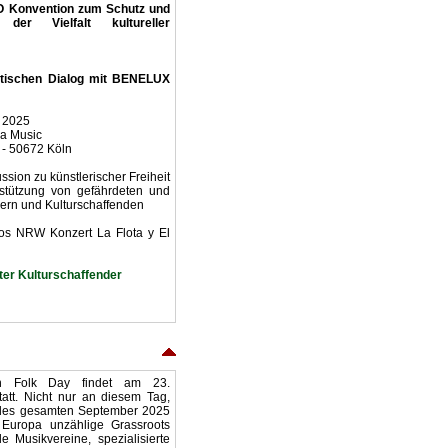
 Konvention zum Schutz und
der Vielfalt kultureller
itischen Dialog mit BENELUX
r 2025
na Music
E - 50672 Köln
sion zu künstlerischer Freiheit
stützung von gefährdeten und
lern und Kulturschaffenden
os NRW Konzert La Flota y El
eter Kulturschaffender
n Folk Day findet am 23.
att. Nicht nur an diesem Tag,
des gesamten September 2025
n Europa unzählige Grassroots
e Musikvereine, spezialisierte