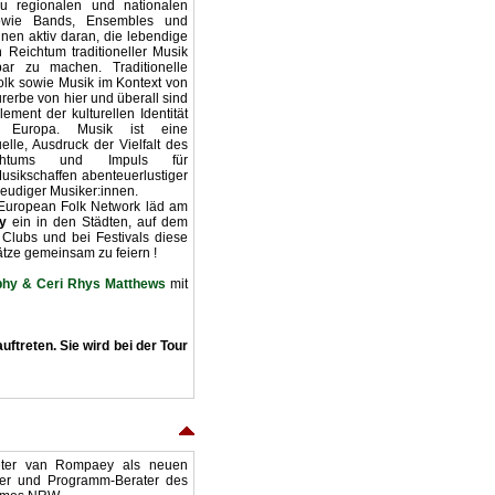
u regionalen und nationalen
sowie Bands, Ensembles und
nnen aktiv daran, die lebendige
Reichtum traditioneller Musik
bar zu machen. Traditionelle
lk sowie Musik im Kontext von
rerbe von hier und überall sind
ement der kulturellen Identität
n Europa. Musik ist eine
elle, Ausdruck der Vielfalt des
eichtums und Impuls für
usikschaffen abenteuerlustiger
reudiger Musiker:innen.
European Folk Network läd am
y
ein in den Städten, auf dem
 Clubs und bei Festivals diese
tze gemeinsam zu feiern !
phy & Ceri Rhys Matthews
mit
uftreten. Sie wird bei der Tour
eter van Rompaey als neuen
iter und Programm-Berater des