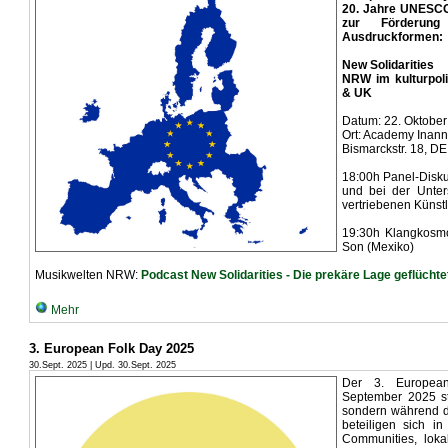
20. Jahre UNESCO
zur Förderung 
Ausdruckformen:
New Solidarities
NRW im kulturpol
& UK
Datum: 22. Oktobe
Ort: Academy Inan
Bismarckstr. 18, D
18:00h Panel-Diskus
und bei der Unter
vertriebenen Künst
19:30h Klangkosm
Son (Mexiko)
Musikwelten NRW:
Podcast New Solidarities - Die prekäre Lage geflücht
Mehr
3. European Folk Day 2025
30.Sept. 2025 | Upd. 30.Sept. 2025
Der 3. Europea
September 2025 st
sondern während 
beteiligen sich i
Communities, lokal