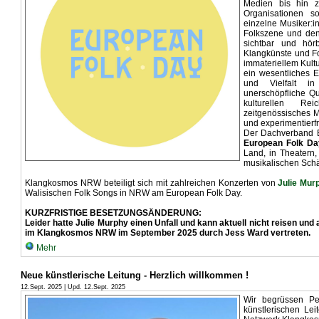
Medien bis hin z
Organisationen 
einzelne Musiker:i
Folkszene und den 
sichtbar und hör
Klangkünste und Fo
immateriellem Kultu
ein wesentliches El
und Vielfalt i
unerschöpfliche Qu
kulturellen R
zeitgenössisches M
und experimentierf
Der Dachverband 
European Folk Da
Land, in Theatern,
musikalischen Schä
Klangkosmos NRW beteiligt sich mit zahlreichen Konzerten von
Julie Mur
Walisischen Folk Songs in NRW am European Folk Day.
KURZFRISTIGE BESETZUNGSÄNDERUNG:
Leider hatte Julie Murphy einen Unfall und kann aktuell nicht reisen und a
im Klangkosmos NRW im September 2025 durch Jess Ward vertreten.
Mehr
Neue künstlerische Leitung - Herzlich willkommen !
12.Sept. 2025 | Upd. 12.Sept. 2025
Wir begrüssen P
künstlerischen Le