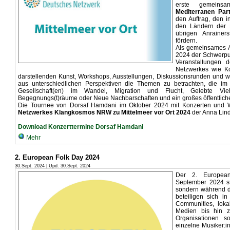
erste gemeins
Mediterranen Part
den Auftrag, den i
den Ländern der 
übrigen Anrainer
fördern.
Als gemeinsames Ak
2024 der Schwerp
Veranstaltungen 
Netzwerkes wie Ko
darstellenden Kunst, Workshops, Ausstellungen, Diskussionsrunden und wis
aus unterschiedlichen Perspektiven die Themen zu betrachten, die im M
Gesellschaft(en) im Wandel, Migration und Flucht, Gelebte Vi
Begegnungs(t)räume oder Neue Nachbarschaften und ein großes öffentlich
Die Tournee von Dorsaf Hamdani im Oktober 2024 mit Konzerten und 
Netzwerkes Klangkosmos NRW zu Mittelmeer vor Ort
2024
der Anna Lin
Download Konzerttermine Dorsaf Hamdani
Mehr
2. European Folk Day 2024
30.Sept. 2024 | Upd. 30.Sept. 2024
Der 2. Europea
September 2024 st
sondern während 
beteiligen sich i
Communities, lokal
Medien bis hin z
Organisationen 
einzelne Musiker:i