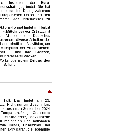
ame Institution der
Euro-
nerschaft
gegründet. Sie hat
nterkulturellen Dialog zwischen
Europäischen Union und den
staaten des Mittelmeeres zu
tions-Format findet im Herbst
unkt
Mittelmeer vor Ort
statt mit
der Mitglieder des Deutsches
nzerten, diverse Arbeiten der
senschaftliche Aktivitäten, um
ittelpunkt der Arbeit stehen:
elfalt – und ihre Grenzen,
es Interesse zu wecken.
Workshops ist ein
Beitrag des
dh Stiftung.
n Folk Day findet am 23.
att. Nicht nur an diesem Tag,
des gesamten September 2024
n Europa unzählige Grassroots
e Musikvereine, spezialisierte
u regionalen und nationalen
sowie Bands, Ensembles und
nnen aktiv daran, die lebendige