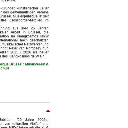
smos NRW.
-Gründer, künstlerischer Leiter
er des gemeinnützigen Vereins
rüssel. Muziekpublique ist seit
stes Crossborder-Mitglied im
.
fahrung aus über 25 Jahren
kalen Arbeit in Brüssel, die
eration im Klangkosmos NRW
ternational hoch geschätzten
or, musikalischer Netzwerker und
st bringt Peter van Rompaey nun
ielzeit 2025 / 2026 als neuer
ter des Klangkosmos NRW ein.
lique Brüssel : Musikverein &
schule
Jubiläum '20 Jahre 2005er
zur kulturellen Vielfalt' und
smos NRW' feiern wir die Kraft